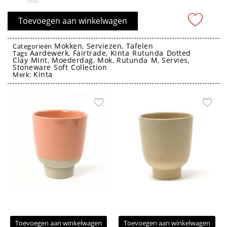
(kopje)
Rutunda
Toevoegen aan winkelwagen
M
Dotted Clay
Mokken
Serviezen
Tafelen
Categorieën
,
,
Aardewerk
Fairtrade
Kinta Rutunda Dotted
Mint
Tags
,
,
Clay Mint
Moederdag
Mok
Rutunda M
Servies
,
,
,
,
,
260ml
Stoneware Soft Collection
Kinta
Merk:
-
mok kopje kinta
Kinta
aantal
Toevoegen aan winkelwagen
Toevoegen aan winkelwagen