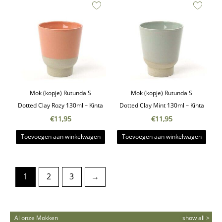
Mok (kopje) Rutunda S
Mok (kopje) Rutunda S
Dotted Clay Rozy 130ml – Kinta
Dotted Clay Mint 130ml – Kinta
€
11,95
€
11,95
Toevoegen aan winkelwagen
Toevoegen aan winkelwagen
1
2
3
→
Al onze Mokken
show all >