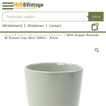
Ga
naar
Producten
de
zoeken
ZOEKEN
inhoud
Wink
0
Winkelmand
Afrekenen
Contact
Home
/
Tafelen
/
Serviezen
/
Mokken
/ Mok (kopje) Rutunda
M Dotted Clay Mint 260ml – Kinta