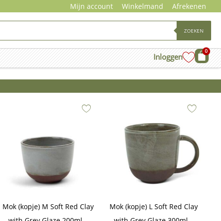
Mijn account
Winkelmand
Afrekenen
ZOEKEN
0
Wink
Inloggen
Mok (kopje) M Soft Red Clay
Mok (kopje) L Soft Red Clay
with Grey Glaze 200ml –
with Grey Glaze 300ml –