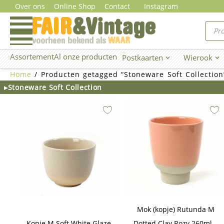
Ga
Over ons
Online Shop
Contact
Instagram
naar
Prod
zoe
de
inhoud
Assortement
Al onze producten
Postkaarten
Wierook
Open Postkaarten
Ope
Home
/ Producten getagged “Stoneware Soft Collection
▸Stoneware Soft Collection
Mok (kopje) Rutunda M
Kopje M Soft White Glaze
Dotted Clay Rozy 260ml –