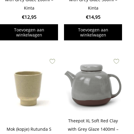
Kinta
Kinta
€
12,95
€
14,95
Toevoegen aan
Toevoegen aan
winkelwagen
winkelwagen
Theepot XL Soft Red Clay
Mok (kopje) Rutunda S
with Grey Glaze 1400ml –