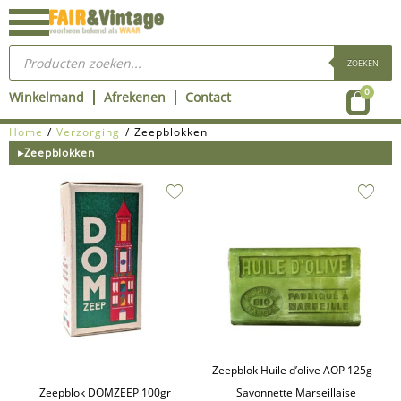
Ga
naar
Producten
de
zoeken
ZOEKEN
inhoud
Wink
0
Winkelmand
Afrekenen
Contact
Home
/
Verzorging
/ Zeepblokken
▸Zeepblokken
Zeepblok Huile d’olive AOP 125g –
Zeepblok DOMZEEP 100gr
Savonnette Marseillaise