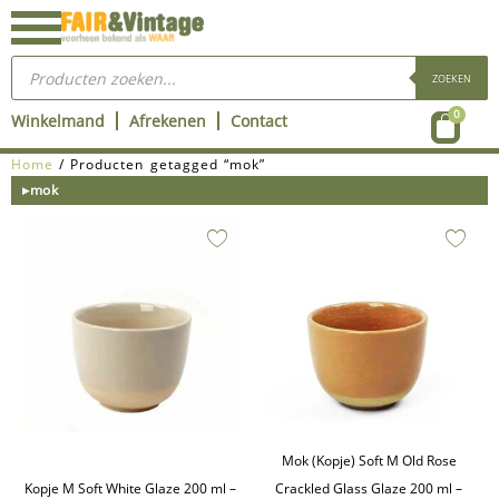
Ga
naar
Producten
de
zoeken
ZOEKEN
inhoud
Wink
0
Winkelmand
Afrekenen
Contact
Home
/ Producten getagged “mok”
▸mok
Mok (Kopje) Soft M Old Rose
Kopje M Soft White Glaze 200 ml –
Crackled Glass Glaze 200 ml –