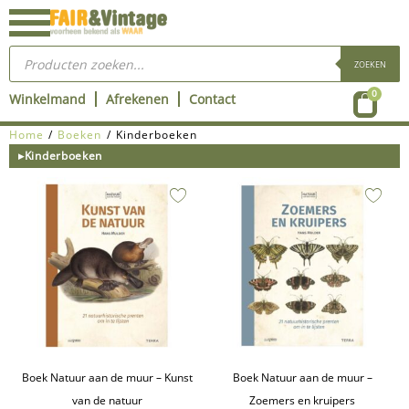
Ga
naar
Producten
de
zoeken
ZOEKEN
inhoud
Wink
0
Winkelmand
Afrekenen
Contact
Home
/
Boeken
/ Kinderboeken
▸Kinderboeken
Boek Natuur aan de muur – Kunst
Boek Natuur aan de muur –
van de natuur
Zoemers en kruipers