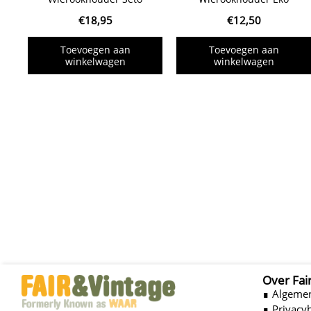
€
18,95
€
12,50
Toevoegen aan
Toevoegen aan
winkelwagen
winkelwagen
Over Fai
∎ Algeme
∎ Privacy