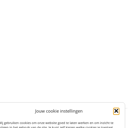
Jouw cookie instellingen
:
STRAAT 27, 3511LS UTRECHT (centrum)
Wij gebruiken cookies om onze website goed te laten werken en om inzicht te
on: 06 82 36 1234
rijgen in het gebruik van de site. Je kunt zelf kiezen welke cookies je toestaat.