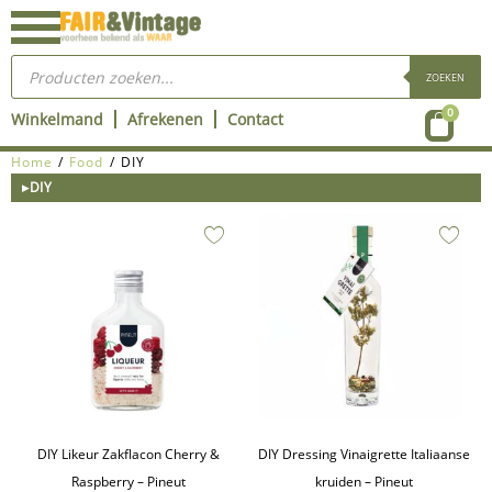
Ga
naar
Producten
de
zoeken
ZOEKEN
inhoud
Wink
0
Winkelmand
Afrekenen
Contact
Home
/
Food
/ DIY
▸DIY
DIY Likeur Zakflacon Cherry &
DIY Dressing Vinaigrette Italiaanse
Raspberry – Pineut
kruiden – Pineut