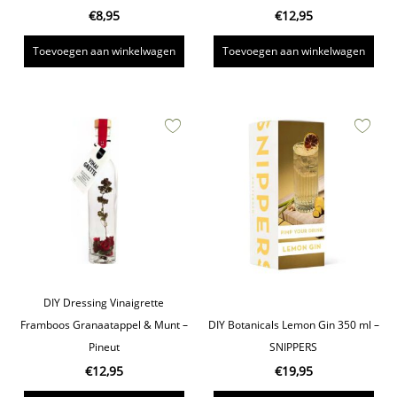
€
8,95
€
12,95
Toevoegen aan winkelwagen
Toevoegen aan winkelwagen
DIY Dressing Vinaigrette
Framboos Granaatappel & Munt –
DIY Botanicals Lemon Gin 350 ml –
Pineut
SNIPPERS
€
12,95
€
19,95