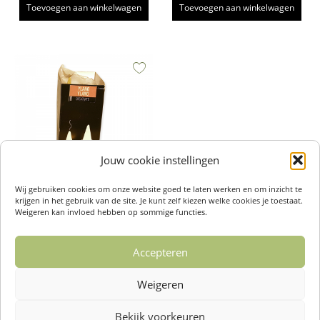
Toevoegen aan winkelwagen
Toevoegen aan winkelwagen
Jouw cookie instellingen
Wij gebruiken cookies om onze website goed te laten werken en om inzicht te
krijgen in het gebruik van de site. Je kunt zelf kiezen welke cookies je toestaat.
Wierook Kegeltjes Ylang ylang (8x)
Weigeren kan invloed hebben op sommige functies.
– Ecological Incense
€
3,20
Accepteren
Toevoegen aan winkelwagen
Weigeren
Bekijk voorkeuren