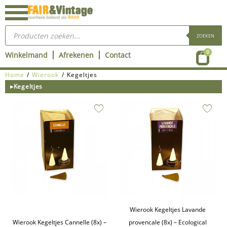
Ga
naar
Producten
de
zoeken
ZOEKEN
inhoud
Wink
0
Winkelmand
Afrekenen
Contact
Home
/
Wierook
/ Kegeltjes
▸Kegeltjes
Wierook Kegeltjes Lavande
Wierook Kegeltjes Cannelle (8x) –
provencale (8x) – Ecological