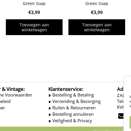
Green Soap
Green Soap
€
3,99
€
3,99
Toevoegen aan
Toevoegen aan
winkelwagen
winkelwagen
r & Vintage:
Klantenservice:
Adres
ne Voorwaarden
∎ Bestelling & Betaling
ZADEL
beleid
∎ Verzending & Bezorging
Telefo
k
KVK: 
mer
∎ Ruilen & Retourneren
E
∎ Bestelling annuleren
∎ Veiligheid & Privacy
n
v