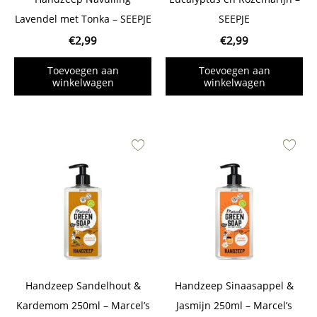
Lavendel met Tonka – SEEPJE
SEEPJE
€
2,99
€
2,99
Toevoegen aan
Toevoegen aan
winkelwagen
winkelwagen
Handzeep Sandelhout &
Handzeep Sinaasappel &
Kardemom 250ml – Marcel’s
Jasmijn 250ml – Marcel’s