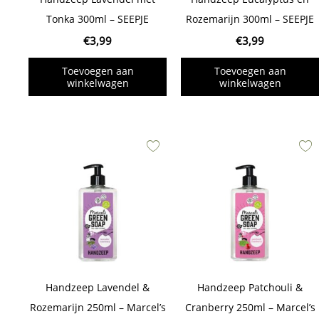
Tonka 300ml – SEEPJE
Rozemarijn 300ml – SEEPJE
€
3,99
€
3,99
Toevoegen aan
Toevoegen aan
winkelwagen
winkelwagen
Handzeep Lavendel &
Handzeep Patchouli &
Rozemarijn 250ml – Marcel’s
Cranberry 250ml – Marcel’s