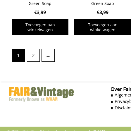
Green Soap
Green Soap
€
3,99
€
3,99
Toevoegen aan
Toevoegen aan
winkelwagen
winkelwagen
1
2
→
Over Fai
∎ Algeme
∎ Privacy
∎ Disclai