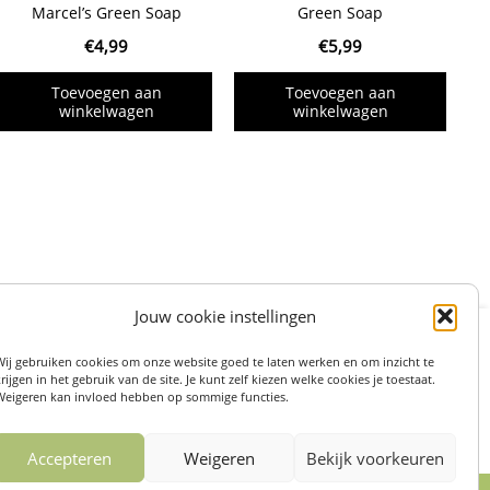
Marcel’s Green Soap
Green Soap
€
4,99
€
5,99
Toevoegen aan
Toevoegen aan
winkelwagen
winkelwagen
Jouw cookie instellingen
:
STRAAT 27, 3511LS UTRECHT (centrum)
Wij gebruiken cookies om onze website goed te laten werken en om inzicht te
on: 06 82 36 1234
rijgen in het gebruik van de site. Je kunt zelf kiezen welke cookies je toestaat.
Weigeren kan invloed hebben op sommige functies.
57304467
I
n
Accepteren
Weigeren
Bekijk voorkeuren
s