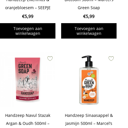
oranjebloesem – SEEPJE
Green Soap
€
5,99
€
5,99
Toevoegen aan
Toevoegen aan
winkelwagen
winkelwagen
Handzeep Navul Stazak
Handzeep Sinaasappel &
Argan & Oudh 500ml –
Jasmijn 500ml – Marcel’s