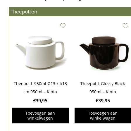
Theepotten
Theepot L 950ml Ø13 x h13
Theepot L Glossy Black
cm 950ml – Kinta
950ml – Kinta
€
39,95
€
39,95
Toevoegen aan
Toevoegen aan
winkelwagen
winkelwagen