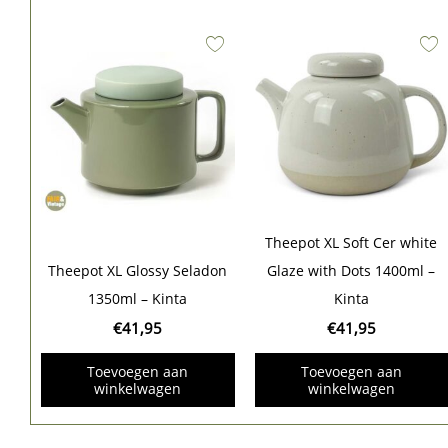
Theepot XL Soft Cer white
Theepot XL Glossy Seladon
Glaze with Dots 1400ml –
1350ml – Kinta
Kinta
€
41,95
€
41,95
Toevoegen aan
Toevoegen aan
winkelwagen
winkelwagen