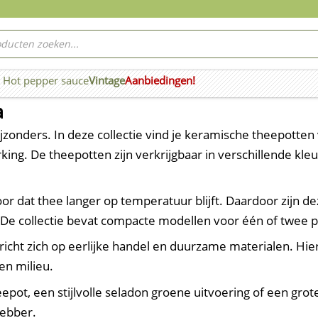
ucten
ken
Hot pepper sauce
Vintage
Aanbiedingen!
n Wierook
a
onders. In deze collectie vind je keramische theepotten v
g. De theepotten zijn verkrijgbaar in verschillende kle
 dat thee langer op temperatuur blijft. Daardoor zijn dez
De collectie bevat compacte modellen voor één of twee 
icht zich op eerlijke handel en duurzame materialen. Hier
n milieu.
pot, een stijlvolle seladon groene uitvoering of een grote
hebber.