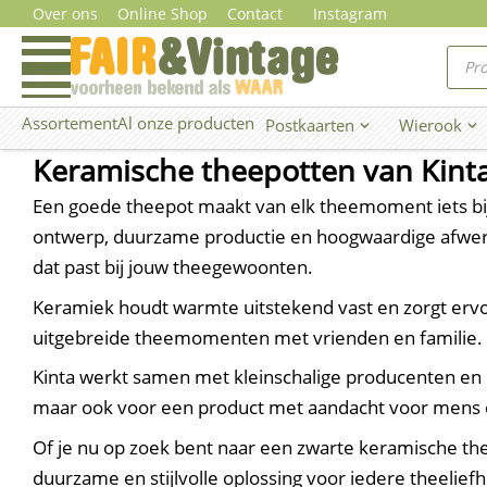
Ga
Over ons
Online Shop
Contact
Instagram
naar
Prod
zoe
de
inhoud
Assortement
Al onze producten
Postkaarten
Wierook
Open Postkaarten
Ope
Keramische theepotten van Kint
Een goede theepot maakt van elk theemoment iets bijz
ontwerp, duurzame productie en hoogwaardige afwerkin
dat past bij jouw theegewoonten.
Keramiek houdt warmte uitstekend vast en zorgt ervoor
uitgebreide theemomenten met vrienden en familie. 
Kinta werkt samen met kleinschalige producenten en r
maar ook voor een product met aandacht voor mens e
Of je nu op zoek bent naar een zwarte keramische thee
duurzame en stijlvolle oplossing voor iedere theelief