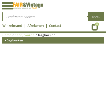
Ga
naar
Producten
de
zoeken
ZOEKEN
inhoud
Wink
0
Winkelmand
Afrekenen
Contact
Home
/
Schrijfwaren
/ Dagboeken
▸Dagboeken