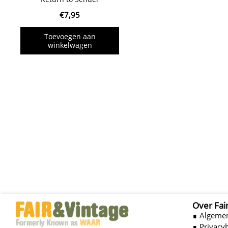
€
7,95
Toevoegen aan
winkelwagen
Over Fai
∎ Algeme
∎ Privacy