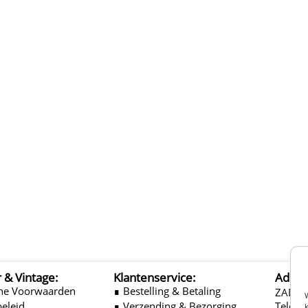
r & Vintage:
Klantenservice:
Adres
ne Voorwaarden
∎ Bestelling & Betaling
ZADEL
beleid
∎ Verzending & Bezorging
Telefo
k