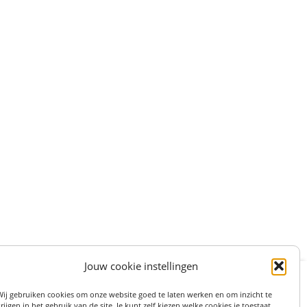
Jouw cookie instellingen
:
STRAAT 27, 3511LS UTRECHT (centrum)
Wij gebruiken cookies om onze website goed te laten werken en om inzicht te
on: 06 82 36 1234
rijgen in het gebruik van de site. Je kunt zelf kiezen welke cookies je toestaat.