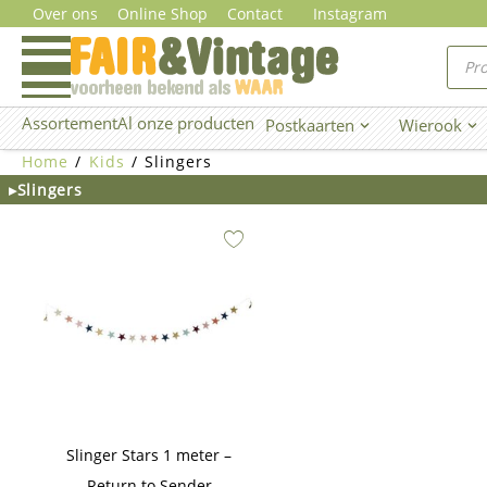
Ga
Over ons
Online Shop
Contact
Instagram
naar
Prod
zoe
de
inhoud
Assortement
Al onze producten
Postkaarten
Wierook
Open Postkaarten
Ope
Home
/
Kids
/ Slingers
▸Slingers
Slinger Stars 1 meter –
Return to Sender