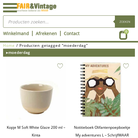
Ga
naar
Producten
de
zoeken
ZOEKEN
inhoud
Wink
0
Winkelmand
Afrekenen
Contact
Home
/ Producten getagged “moederdag”
▸moederdag
Kopje M Soft White Glaze 200 ml –
Notitieboek Olifantenpoepboekje
Kinta
My adventures L – SchrijfWAAR