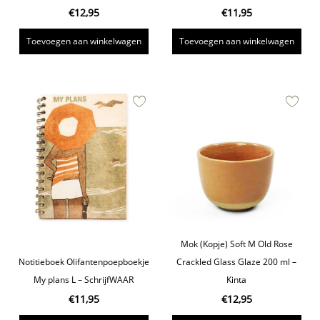
€
12,95
€
11,95
Toevoegen aan winkelwagen
Toevoegen aan winkelwagen
Mok (Kopje) Soft M Old Rose
Notitieboek Olifantenpoepboekje
Crackled Glass Glaze 200 ml –
My plans L – SchrijfWAAR
Kinta
€
11,95
€
12,95