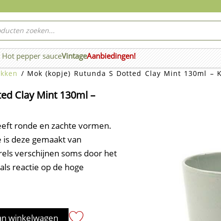
ucten
ken
Hot pepper sauce
Vintage
Aanbiedingen!
n Wierook
kken
/ Mok (kopje) Rutunda S Dotted Clay Mint 130ml – K
ed Clay Mint 130ml –
eeft ronde en zachte vormen.
ie is deze gemaakt van
rrels verschijnen soms door het
 als reactie op de hoge
an winkelwagen