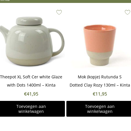
Theepot XL Soft Cer white Glaze
Mok (kopje) Rutunda S
with Dots 1400ml – Kinta
Dotted Clay Rozy 130ml – Kinta
€
41,95
€
11,95
Toevoegen aan
Toevoegen aan
winkelwagen
winkelwagen