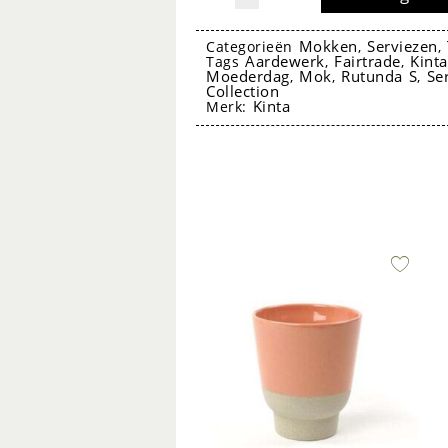
(kopje)
Rutunda
Mokken
Serviezen
Categorieën
,
,
Aardewerk
Fairtrade
Kint
Tags
,
,
S
Moederdag
Mok
Rutunda S
Se
,
,
,
Collection
Dotted Clay
Kinta
Merk:
Mint
130ml
-
Kinta
mok kopje kinta
aantal