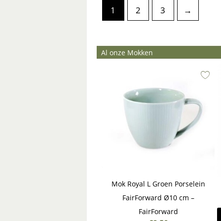
1
2
3
→
Al onze Mokken
Mok Royal L Groen Porselein
FairForward Ø10 cm –
FairForward