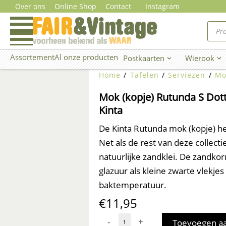
Ga
Over ons
Online Shop
Contact
Instagram
naar
Prod
zoe
de
inhoud
Assortement
Al onze producten
Postkaarten
Wierook
Open Postkaarten
Ope
Home
/
Tafelen
/
Serviezen
/
Mo
Mok (kopje) Rutunda S Dott
Kinta
De Kinta Rutunda mok (kopje) h
Net als de rest van deze collect
natuurlijke zandklei. De zandko
glazuur als kleine zwarte vlekjes
baktemperatuur.
€
11,95
Mok
-
+
Toevoegen a