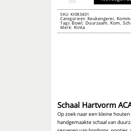
Hartvorm
ACA
SKU
KI083401
Keukengerei
Komm
Categorieën
,
16
Bowl
Duurzaam
Kom
Sch
Tags
,
,
,
Kinta
Merk:
cm
-
Kinta
aantal
Schaal Hartvorm ACA
Op zoek naar een kleine houten 
handgemaakte schaal van duurza
serveren van bonbons, nootjes, su