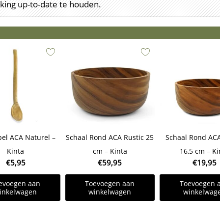
ing up-to-date te houden.
el ACA Naturel –
Schaal Rond ACA Rustic 25
Schaal Rond ACA
Kinta
cm – Kinta
16,5 cm – Ki
€
5,95
€
59,95
€
19,95
evoegen aan
Toevoegen aan
Toevoegen 
inkelwagen
winkelwagen
winkelwag