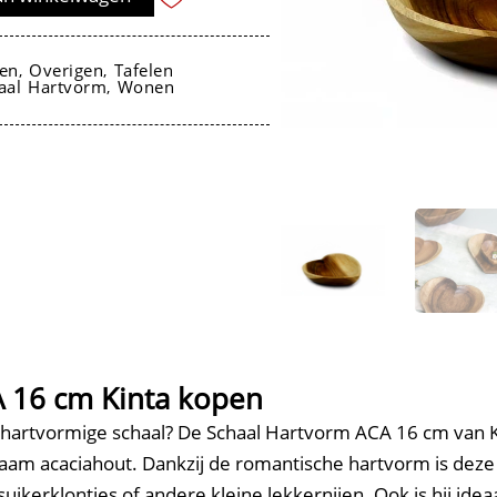
en
Overigen
Tafelen
,
,
aal Hartvorm
Wonen
,
 16 cm Kinta kopen
hartvormige schaal? De Schaal Hartvorm ACA 16 cm van Kint
am acaciahout. Dankzij de romantische hartvorm is deze 
ikerklontjes of andere kleine lekkernijen. Ook is hij ideaa