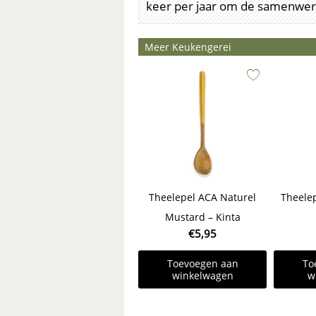
keer per jaar om de samenwerk
Meer Keukengerei
Theelepel ACA Naturel
Theelep
Mustard – Kinta
€
5,95
Toevoegen aan
To
winkelwagen
w