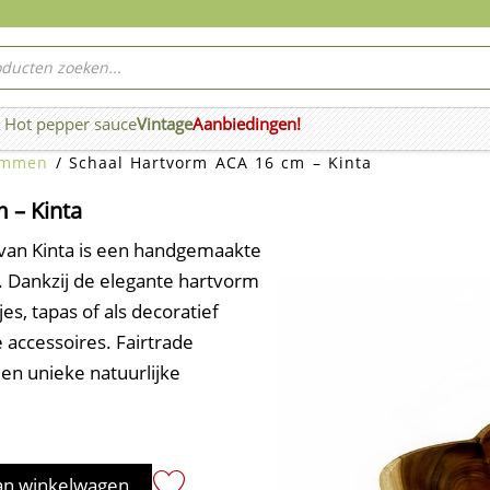
ucten
ken
Hot pepper sauce
Vintage
Aanbiedingen!
n Wierook
ommen
/ Schaal Hartvorm ACA 16 cm – Kinta
 – Kinta
van Kinta is een handgemaakte
. Dankzij de elegante hartvorm
es, tapas of als decoratief
e accessoires. Fairtrade
en unieke natuurlijke
an winkelwagen