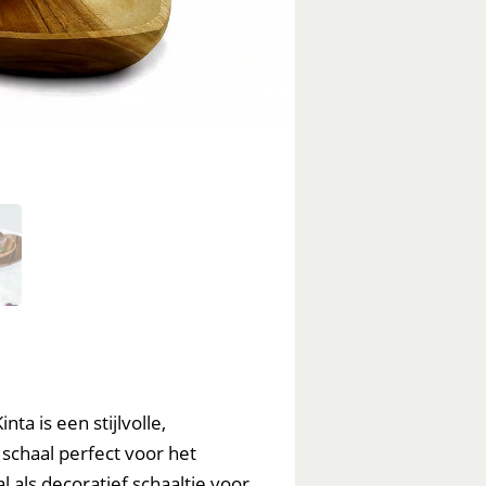
a is een stijlvolle,
schaal perfect voor het
l als decoratief schaaltje voor