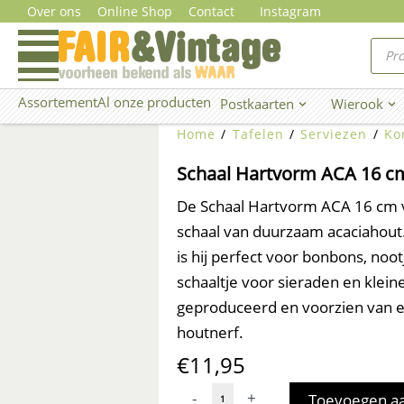
Ga
Over ons
Online Shop
Contact
Instagram
naar
Prod
zoe
de
inhoud
Assortement
Al onze producten
Postkaarten
Wierook
Open Postkaarten
Ope
Home
/
Tafelen
/
Serviezen
/
K
Schaal Hartvorm ACA 16 cm
De Schaal Hartvorm ACA 16 cm 
schaal van duurzaam acaciahout
is hij perfect voor bonbons, nootj
schaaltje voor sieraden en klein
geproduceerd en voorzien van e
houtnerf.
€
11,95
Schaal
-
+
Toevoegen a