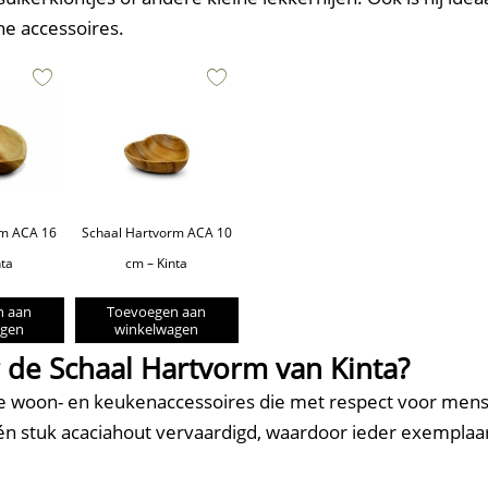
ne accessoires.
rm ACA 16
Schaal Hartvorm ACA 10
nta
cm – Kinta
n aan
Toevoegen aan
agen
winkelwagen
de Schaal Hartvorm van Kinta?
e woon- en keukenaccessoires die met respect voor men
één stuk acaciahout vervaardigd, waardoor ieder exempla