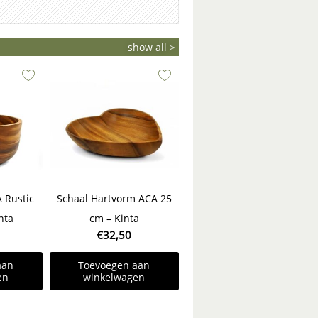
show all >
 Rustic
Schaal Hartvorm ACA 25
nta
cm – Kinta
€
32,50
aan
Toevoegen aan
en
winkelwagen