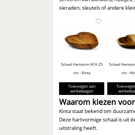
sieraden, sleutels of andere klei
Schaal Hartvorm ACA 25
Schaal Hartvo
cm – Kinta
cm – Ki
Toevoegen aan
Toevoege
winkelwagen
winkelw
Waarom kiezen voor 
Kinta staat bekend om duurzam
Deze hartvormige schaal is uit 
uitstraling heeft.