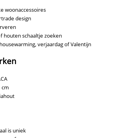
jke woonaccessoires
rtrade design
erveren
f houten schaaltje zoeken
ousewarming, verjaardag of Valentijn
rken
ACA
5 cm
iahout
al is uniek