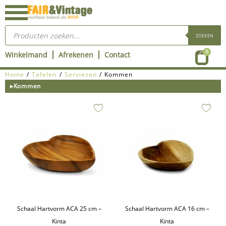
Ga
naar
Producten
de
zoeken
ZOEKEN
inhoud
Wink
0
Winkelmand
Afrekenen
Contact
Home
/
Tafelen
/
Serviezen
/ Kommen
▸Kommen
Schaal Hartvorm ACA 25 cm –
Schaal Hartvorm ACA 16 cm –
Kinta
Kinta