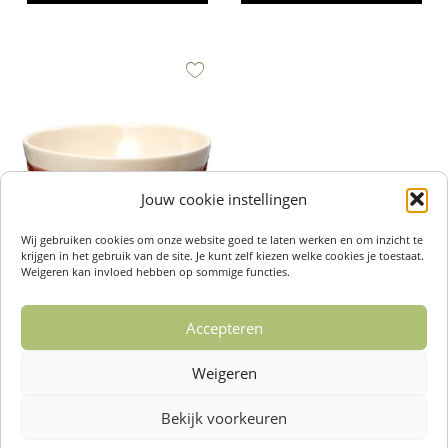
Jouw cookie instellingen
Wij gebruiken cookies om onze website goed te laten werken en om inzicht te
krijgen in het gebruik van de site. Je kunt zelf kiezen welke cookies je toestaat.
Kom Bubble Steenrood Ø12cm –
Weigeren kan invloed hebben op sommige functies.
Return to Sender
€
11,95
Accepteren
Toevoegen aan winkelwagen
Weigeren
Bekijk voorkeuren
Over ons /
Klantenservise