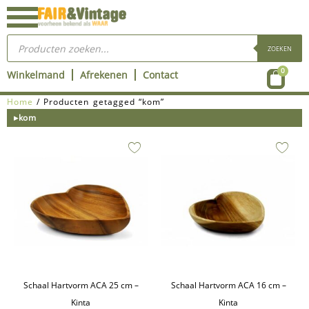
Ga
naar
Producten
de
zoeken
ZOEKEN
inhoud
Wink
0
Winkelmand
Afrekenen
Contact
Home
/ Producten getagged “kom”
▸kom
Schaal Hartvorm ACA 25 cm –
Schaal Hartvorm ACA 16 cm –
Kinta
Kinta