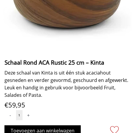
Schaal Rond ACA Rustic 25 cm – Kinta
Deze schaal van Kinta is uit één stuk acaciahout
gesneden en verder gevormd, geschuurd en afgewerkt.
Leuk en handig in gebruik voor bijvoorbeeld Fruit,
Salades of Pasta.
€
59,95
Schaal
-
+
Rond
ACA
Toevoegen aan winkelwagen