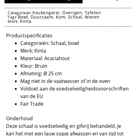
Rustic
25
Keukengerei
Overigen
Tafelen
Categorieën
,
,
Bowl
Duurzaam
Kom
Schaal
Wonen
cm
Tags
,
,
,
,
Kinta
Merk:
-
Kom Bowl Schaal
Kinta
Productspecificaties
aantal
Categorieën: Schaal, bowl
Merk; Kinta
Materiaal: Acaciahout
Kleur: Bruin
Afmeting: Ø 25 cm
Mag niet in de vaatwasser of in de oven
Voldoet aan de voedselveiligheidsvoorschriften
van de EU
Fair Trade
Onderhoud
Deze schaal is voedselveilig en gifvrij behandeld. Je
kan het met een lauw sopje afwassen en van tijd tot