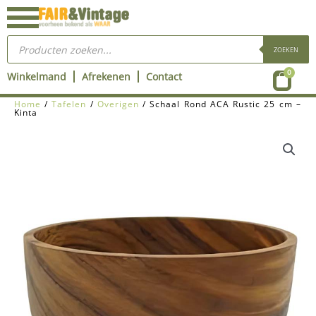
Ga
naar
Producten
de
zoeken
ZOEKEN
inhoud
Wink
0
Winkelmand
Afrekenen
Contact
Home
/
Tafelen
/
Overigen
/ Schaal Rond ACA Rustic 25 cm –
Kinta