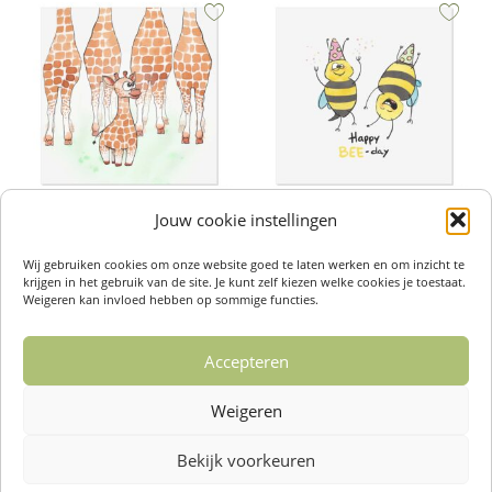
Jouw cookie instellingen
Wenskaarten – Giraf
Wenskaarten – Happy Beeday
€
2,50
€
2,50
Wij gebruiken cookies om onze website goed te laten werken en om inzicht te
Toevoegen aan winkelwagen
Toevoegen aan winkelwagen
krijgen in het gebruik van de site. Je kunt zelf kiezen welke cookies je toestaat.
Weigeren kan invloed hebben op sommige functies.
Accepteren
1
2
3
4
…
14
15
16
Weigeren
→
Bekijk voorkeuren
Over ons /
Klantenservise