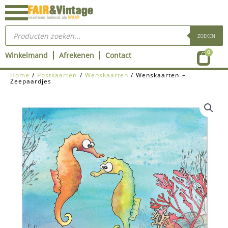
Ga
naar
Producten
de
zoeken
ZOEKEN
inhoud
Wink
0
Winkelmand
Afrekenen
Contact
Home
/
Postkaarten
/
Wenskaarten
/ Wenskaarten –
Zeepaardjes