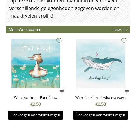
Op deze manier kunnen haar kaarten voor veel
verschillende gelegenheden gegeven worden en
maakt velen vrolijk!
Meer Wenskaarten
show all >
Wenskaarten – Fuut fieuw
Wenskaarten – I whale always
€
2,50
€
2,50
Toevoegen aan winkelwagen
Toevoegen aan winkelwagen