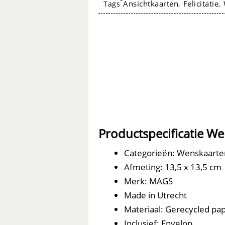
Ansichtkaarten
Felicitatie
Tags
,
,
whale
always
aantal
Wenskaarten
Productspecificatie W
Categorieën: Wenskaarte
Afmeting: 13,5 x 13,5 cm
Merk: MAGS
Made in Utrecht
Materiaal: Gerecycled papi
Inclusief: Envelop