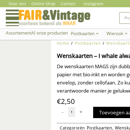
Ga
Over ons
Online Shop
Contact
Instagram
naar
Prod
zoe
de
inhoud
Assortement
Al onze producten
Postkaarten
Wierook
Open Postkaarten
Ope
Home
/
Postkaarten
/
Wenskaart
Wenskaarten – I whale alw
De wenskaarten MAGS zijn dubbel
papier met bio-inkt en worden 
envelop, zonder cellofaan. Zo kun
verantwoorde manier je gelukw
€
2,50
Wenskaarten
-
+
Toevoegen a
-
I
Postkaarten
Wenska
Categorieën
,