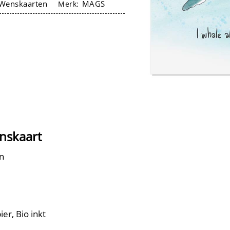
Wenskaarten
MAGS
Merk:
enskaart
n
er, Bio inkt