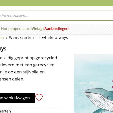
ucten
ken
Hot pepper sauce
Vintage
Aanbiedingen!
n Wierook
en
/ Wenskaarten – I whale always
ays
zijdig geprint op gerecycled
geleverd met een gerecycled
 je op een stijlvolle en
ensen delen.
an winkelwagen
arten