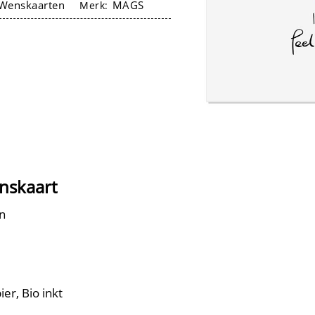
Wenskaarten
MAGS
Merk:
enskaart
n
er, Bio inkt