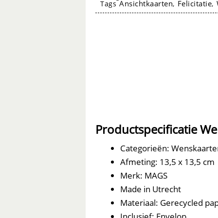
Ansichtkaarten
Felicitatie
Tags
,
,
you
feel
aantal
Wenskaarten
Productspecificatie W
Categorieën: Wenskaarte
Afmeting: 13,5 x 13,5 cm
Merk: MAGS
Made in Utrecht
Materiaal: Gerecycled papi
Inclusief: Envelop