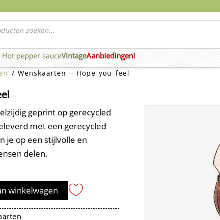
ucten
ken
Hot pepper sauce
Vintage
Aanbiedingen!
n Wierook
en
/ Wenskaarten – Hope you feel
el
zijdig geprint op gerecycled
geleverd met een gerecycled
 je op een stijlvolle en
ensen delen.
an winkelwagen
arten