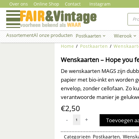
Ga
Over ons
Online Shop
Contact
Instagram
naar
Prod
zoe
de
inhoud
Assortement
Al onze producten
Postkaarten
Wierook
Open Postkaarten
Ope
Home
/
Postkaarten
/
Wenskaart
Wenskaarten – Hope you fe
De wenskaarten MAGS zijn dubbel
papier met bio-inkt en worden 
envelop, zonder cellofaan. Zo kun
verantwoorde manier je gelukw
€
2,50
Wenskaarten
-
+
Toevoegen a
-
Hope
Postkaarten
Wenska
Categorieën
,