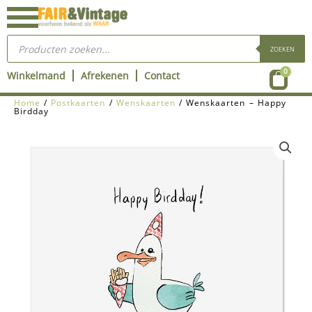
Ga
naar
Producten
de
zoeken
ZOEKEN
inhoud
Wink
0
Winkelmand
Afrekenen
Contact
Home
/
Postkaarten
/
Wenskaarten
/ Wenskaarten – Happy
Birdday