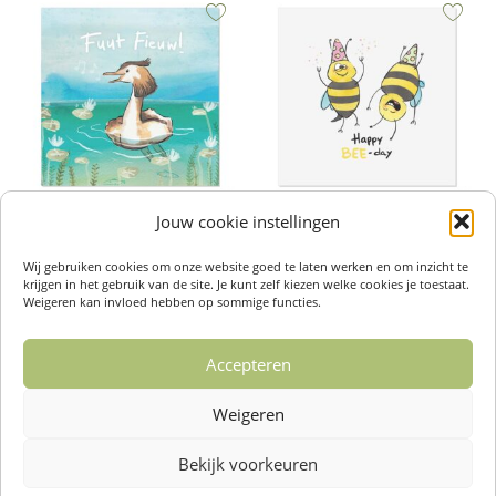
Jouw cookie instellingen
Wenskaarten – Fuut fieuw
Wenskaarten – Happy Beeday
€
2,50
€
2,50
Wij gebruiken cookies om onze website goed te laten werken en om inzicht te
Toevoegen aan winkelwagen
Toevoegen aan winkelwagen
krijgen in het gebruik van de site. Je kunt zelf kiezen welke cookies je toestaat.
Weigeren kan invloed hebben op sommige functies.
Accepteren
1
2
3
4
…
14
15
16
Weigeren
→
Bekijk voorkeuren
Over ons /
Klantenservise