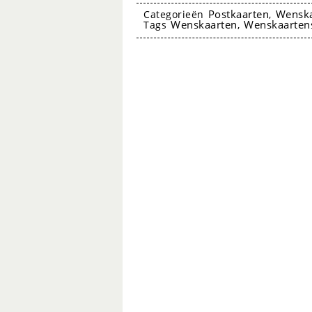
van
Postkaarten
Wenska
Categorieën
,
Wenskaarten
Wenskaarten
Tags
,
5
kaarten
DIV02
-
Grafiquelien
aantal