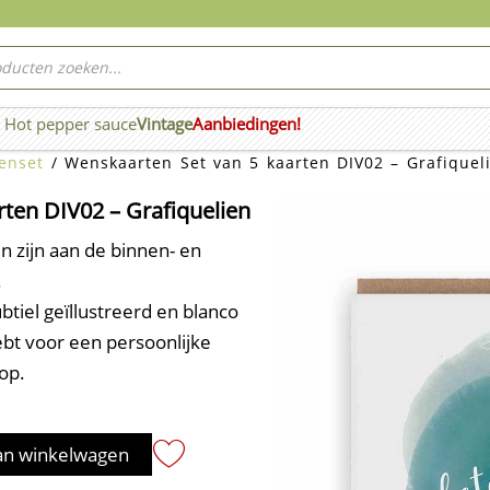
ucten
ken
Hot pepper sauce
Vintage
Aanbiedingen!
n Wierook
enset
/ Wenskaarten Set van 5 kaarten DIV02 – Grafiquel
ten DIV02 – Grafiquelien
n zijn aan de binnen- en
.
btiel geïllustreerd en blanco
ebt voor een persoonlijke
lop.
an winkelwagen