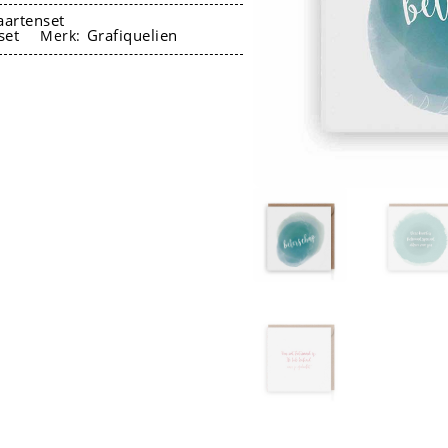
artenset
set
Grafiquelien
Merk: