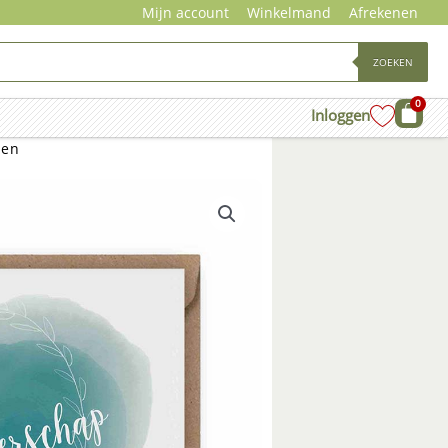
Mijn account
Winkelmand
Afrekenen
ZOEKEN
0
Wink
Inloggen
ien