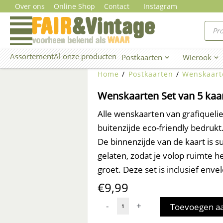
Ga
Over ons
Online Shop
Contact
Instagram
naar
Prod
zoe
de
inhoud
Assortement
Al onze producten
Postkaarten
Wierook
Open Postkaarten
Ope
Home
/
Postkaarten
/
Wenskaart
Wenskaarten Set van 5 kaar
Alle wenskaarten van grafiquelie
buitenzijde eco-friendly bedrukt
De binnenzijde van de kaart is su
gelaten, zodat je volop ruimte h
groet. Deze set is inclusief enve
€
9,99
Wenskaarten
-
+
Toevoegen a
Set