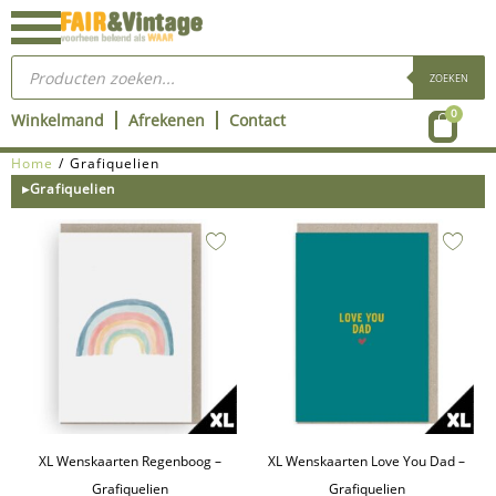
Ga
naar
Producten
de
zoeken
ZOEKEN
inhoud
Wink
0
Winkelmand
Afrekenen
Contact
Home
/ Grafiquelien
▸Grafiquelien
XL Wenskaarten Regenboog –
XL Wenskaarten Love You Dad –
Grafiquelien
Grafiquelien