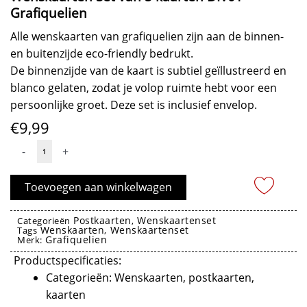
Grafiquelien
Alle wenskaarten van grafiquelien zijn aan de binnen-
en buitenzijde eco-friendly bedrukt.
De binnenzijde van de kaart is subtiel geïllustreerd en
blanco gelaten, zodat je volop ruimte hebt voor een
persoonlijke groet. Deze set is inclusief envelop.
€
9,99
Wenskaarten
-
+
Set
van
Toevoegen aan winkelwagen
5
kaarten
Postkaarten
Wenskaartenset
Categorieën
,
Wenskaarten
Wenskaartenset
DIV01
Tags
,
Grafiquelien
Merk:
-
Productspecificaties:
Grafiquelien
Categorieën: Wenskaarten, postkaarten,
aantal
kaarten