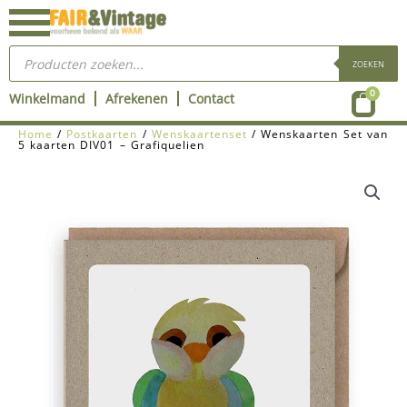
Ga
naar
Producten
de
zoeken
ZOEKEN
inhoud
Wink
0
Winkelmand
Afrekenen
Contact
Home
/
Postkaarten
/
Wenskaartenset
/ Wenskaarten Set van
5 kaarten DIV01 – Grafiquelien