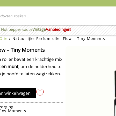
ucten
ken
Hot pepper sauce
Vintage
Aanbiedingen!
n Wierook
Olie
/ Natuurlijke Parfumroller Flow – Tiny Moments
low – Tiny Moments
m roller bevat een krachtige mix
t en munt
, om de helderheid te
 je hoofd te laten wegtrekken.
an winkelwagen
zorging
Tiny Moments