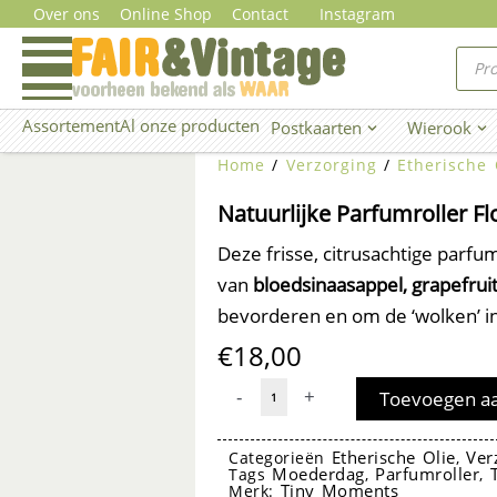
Ga
Over ons
Online Shop
Contact
Instagram
naar
Prod
zoe
de
inhoud
Assortement
Al onze producten
Postkaarten
Wierook
Open Postkaarten
Ope
Home
/
Verzorging
/
Etherische 
Natuurlijke Parfumroller F
Deze frisse, citrusachtige parfu
van
bloedsinaasappel, grapefrui
bevorderen en om de ‘wolken’ in
€
18,00
Natuurlijke
-
+
Toevoegen a
Parfumroller
Flow
Etherische Olie
Ver
Categorieën
,
Moederdag
Parfumroller
Tags
,
,
-
Tiny Moments
Merk: