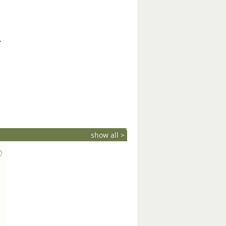
.
show all >