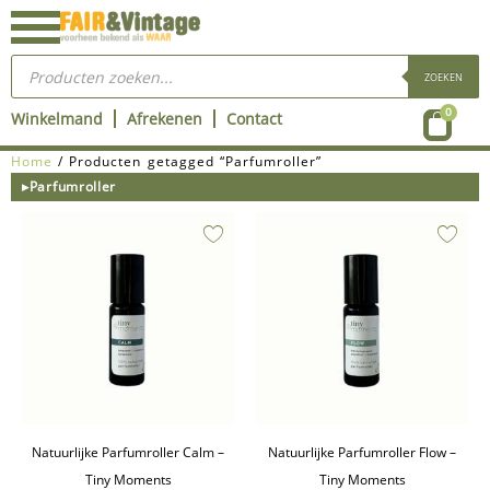
Ga
naar
Producten
de
zoeken
ZOEKEN
inhoud
Wink
0
Winkelmand
Afrekenen
Contact
Home
/ Producten getagged “Parfumroller”
▸Parfumroller
Natuurlijke Parfumroller Calm –
Natuurlijke Parfumroller Flow –
Tiny Moments
Tiny Moments