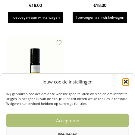
€
18,00
€
18,00
Toevoegen aan winkelwagen
Toevoegen aan winkelwagen
Jouw cookie instellingen
Wij gebruiken cookies om onze website goed te laten werken en om inzicht te
krijgen in het gebruik van de site. Je kunt zelf kiezen welke cookies je toestaat.
Natuurlijke Parfumroller Alert –
Weigeren kan invloed hebben op sommige functies.
Tiny Moments
€
18,00
Accepteren
Toevoegen aan winkelwagen
Weigeren