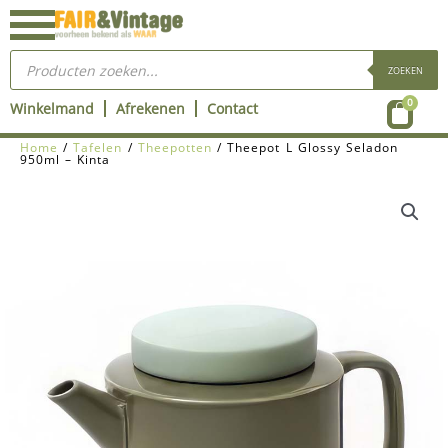
Ga
naar
Producten
de
zoeken
ZOEKEN
inhoud
Wink
0
Winkelmand
Afrekenen
Contact
Home
/
Tafelen
/
Theepotten
/ Theepot L Glossy Seladon
950ml – Kinta