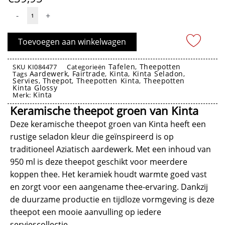
Theepot
-
+
L
Glossy
Toevoegen aan winkelwagen
Seladon
950ml
Tafelen
Theepotten
SKU
KI084477
Categorieën
,
Aardewerk
Fairtrade
Kinta
Kinta Seladon
-
Tags
,
,
,
,
Servies
Theepot
Theepotten Kinta
Theepotten
,
,
,
Kinta
Kinta Glossy
Kinta
Merk:
aantal
Keramische theepot groen van Kinta
Deze keramische theepot groen van Kinta heeft een
rustige seladon kleur die geïnspireerd is op
traditioneel Aziatisch aardewerk. Met een inhoud van
950 ml is deze theepot geschikt voor meerdere
koppen thee. Het keramiek houdt warmte goed vast
en zorgt voor een aangename thee-ervaring. Dankzij
de duurzame productie en tijdloze vormgeving is deze
theepot een mooie aanvulling op iedere
serviescollectie.