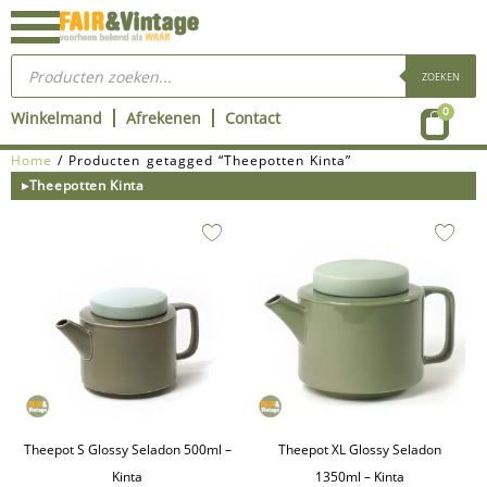
Ga
naar
Producten
de
zoeken
ZOEKEN
inhoud
Wink
0
Winkelmand
Afrekenen
Contact
Home
/ Producten getagged “Theepotten Kinta”
▸Theepotten Kinta
Theepot S Glossy Seladon 500ml –
Theepot XL Glossy Seladon
Kinta
1350ml – Kinta