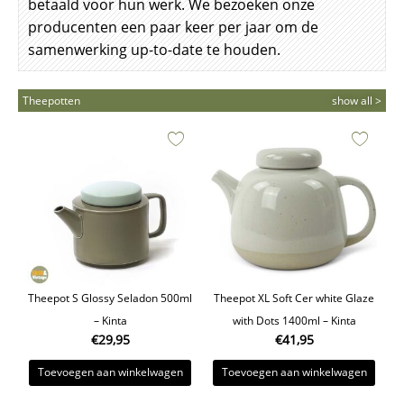
betaald voor hun werk. We bezoeken onze
producenten een paar keer per jaar om de
samenwerking up-to-date te houden.
Theepotten
show all >
Theepot S Glossy Seladon 500ml
Theepot XL Soft Cer white Glaze
– Kinta
with Dots 1400ml – Kinta
€
29,95
€
41,95
Toevoegen aan winkelwagen
Toevoegen aan winkelwagen