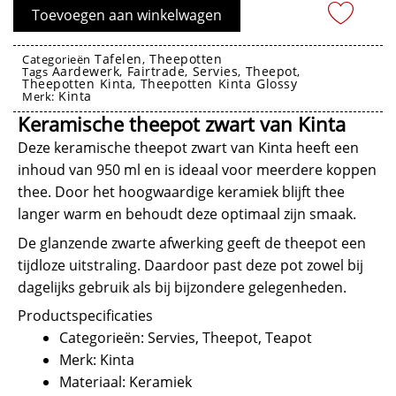
Glossy
Toevoegen aan winkelwagen
Black
950ml
Tafelen
Theepotten
Categorieën
,
Aardewerk
Fairtrade
Servies
Theepot
-
Tags
,
,
,
,
Theepotten Kinta
Theepotten Kinta Glossy
,
Kinta
Kinta
Merk:
aantal
Keramische theepot zwart van Kinta
Deze keramische theepot zwart van Kinta heeft een
inhoud van 950 ml en is ideaal voor meerdere koppen
thee. Door het hoogwaardige keramiek blijft thee
langer warm en behoudt deze optimaal zijn smaak.
De glanzende zwarte afwerking geeft de theepot een
tijdloze uitstraling. Daardoor past deze pot zowel bij
dagelijks gebruik als bij bijzondere gelegenheden.
Productspecificaties
Categorieën: Servies, Theepot, Teapot
Merk: Kinta
Materiaal: Keramiek