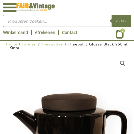
Ga
naar
Producten
de
zoeken
ZOEKEN
inhoud
Wink
0
Winkelmand
Afrekenen
Contact
Home
/
Tafelen
/
Theepotten
/ Theepot L Glossy Black 950ml
– Kinta