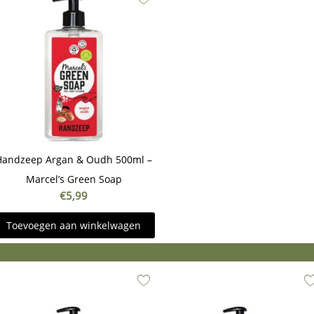
Handzeep Argan & Oudh 500ml –
Marcel’s Green Soap
€
5,99
Toevoegen aan winkelwagen