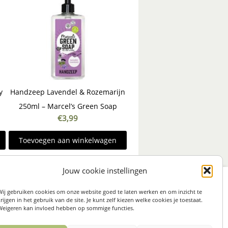
y
Handzeep Lavendel & Rozemarijn
250ml – Marcel’s Green Soap
€
3,99
Toevoegen aan winkelwagen
Jouw cookie instellingen
:
STRAAT 27, 3511LS UTRECHT (centrum)
Wij gebruiken cookies om onze website goed te laten werken en om inzicht te
on: 06 82 36 1234
rijgen in het gebruik van de site. Je kunt zelf kiezen welke cookies je toestaat.
Weigeren kan invloed hebben op sommige functies.
57304467
I