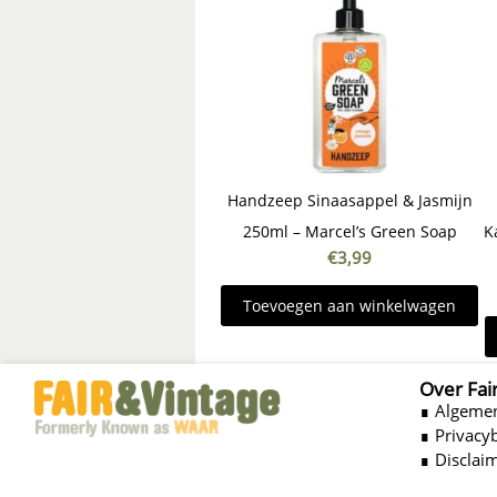
Handzeep Sinaasappel & Jasmijn
250ml – Marcel’s Green Soap
K
€
3,99
Toevoegen aan winkelwagen
Over Fai
∎ Algeme
∎ Privacy
∎ Disclai