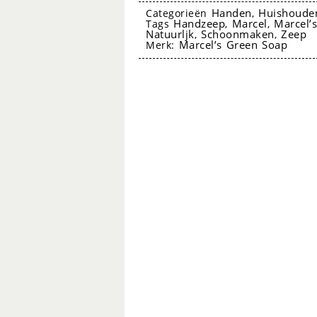
&
Handen
Huishoude
Categorieën
,
Handzeep
Marcel
Marcel’
Tags
,
,
Kardemom
Natuurljk
Schoonmaken
Zeep
,
,
Marcel’s Green Soap
Merk:
500ml
-
Marcel’s
Green
Soap
aantal