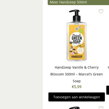
Meer Handzeep 500ml
Handzeep Vanille & Cherry
Blossom 500ml – Marcel’s Green
Soap
€
5,99
Toevoegen aan winkelwagen