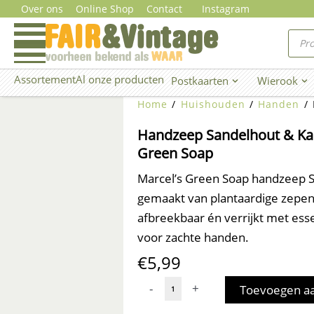
Ga
Over ons
Online Shop
Contact
Instagram
naar
Prod
zoe
de
inhoud
Assortement
Al onze producten
Postkaarten
Wierook
Open Postkaarten
Ope
Home
/
Huishouden
/
Handen
/ 
Handzeep Sandelhout & Ka
Green Soap
Marcel’s Green Soap handzeep 
gemaakt van plantaardige zepen
afbreekbaar én verrijkt met esse
voor zachte handen.
€
5,99
Handzeep
-
+
Toevoegen a
Sandelhout