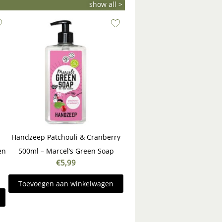
show all >
Handzeep Patchouli & Cranberry
en
500ml – Marcel’s Green Soap
€
5,99
Toevoegen aan winkelwagen