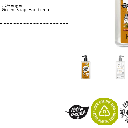
n
Overigen
,
s Green Soap Handzeep
,