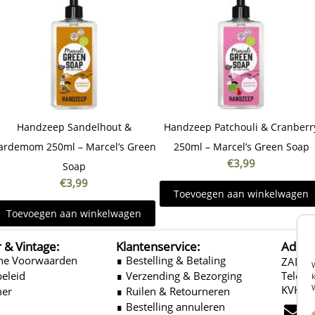
Handzeep Sandelhout &
Handzeep Patchouli & Cranberr
ardemom 250ml – Marcel’s Green
250ml – Marcel’s Green Soap
€
3,99
Soap
€
3,99
Toevoegen aan winkelwagen
Toevoegen aan winkelwagen
r & Vintage:
Klantenservice:
Adres
ne Voorwaarden
∎ Bestelling & Betaling
ZADEL
beleid
∎ Verzending & Bezorging
Telefo
k
KVK: 
mer
∎ Ruilen & Retourneren
E
∎ Bestelling annuleren