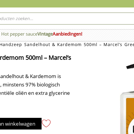
ucten
ken
Hot pepper sauce
Vintage
Aanbiedingen!
n Wierook
Handzeep Sandelhout & Kardemom 500ml – Marcel’s Gre
rdemom 500ml – Marcel’s
Sandelhout & Kardemom is
, minstens 97% biologisch
ntiële oliën en extra glycerine
an winkelwagen