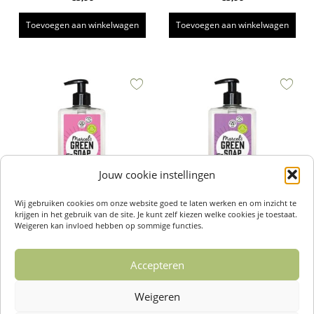
Toevoegen aan winkelwagen
Toevoegen aan winkelwagen
Jouw cookie instellingen
Wij gebruiken cookies om onze website goed te laten werken en om inzicht te
krijgen in het gebruik van de site. Je kunt zelf kiezen welke cookies je toestaat.
Handzeep Patchouli & Cranberry
Handzeep Lavendel & Rozemarijn
Weigeren kan invloed hebben op sommige functies.
500ml – Marcel’s Green Soap
500ml – Marcel’s Green Soap
€
5,99
€
5,99
Accepteren
Toevoegen aan winkelwagen
Toevoegen aan winkelwagen
Weigeren