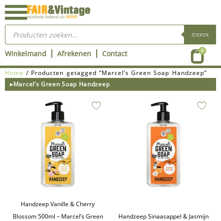
Ga
naar
Producten
de
zoeken
ZOEKEN
inhoud
Wink
0
Winkelmand
Afrekenen
Contact
Home
/ Producten getagged “Marcel’s Green Soap Handzeep”
▸Marcel’s Green Soap Handzeep
Handzeep Vanille & Cherry
Blossom 500ml – Marcel’s Green
Handzeep Sinaasappel & Jasmijn