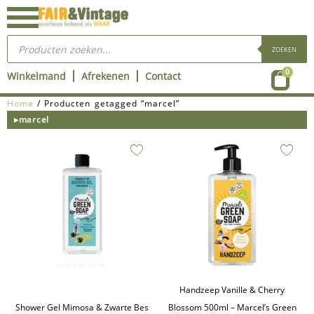
Ga
naar
Producten
de
zoeken
ZOEKEN
inhoud
Wink
0
Winkelmand
Afrekenen
Contact
Home
/ Producten getagged “marcel”
▸marcel
Handzeep Vanille & Cherry
Shower Gel Mimosa & Zwarte Bes
Blossom 500ml – Marcel’s Green