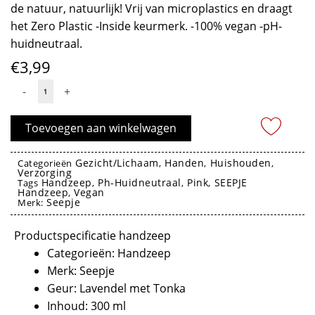
de natuur, natuurlijk! Vrij van microplastics en draagt
het Zero Plastic -Inside keurmerk. -100% vegan -pH-
huidneutraal.
€
3,99
Handzeep
-
+
Lavendel
met
Toevoegen aan winkelwagen
Tonka
300ml
Gezicht/Lichaam
Handen
Huishouden
Categorieën
,
,
,
Verzorging
-
Handzeep
Ph-Huidneutraal
Pink
SEEPJE
Tags
,
,
,
SEEPJE
Handzeep
Vegan
,
Seepje
Merk:
aantal
handzeep navulling seepje
Productspecificatie handzeep
Categorieën: Handzeep
Merk: Seepje
Geur: Lavendel met Tonka
Inhoud: 300 ml