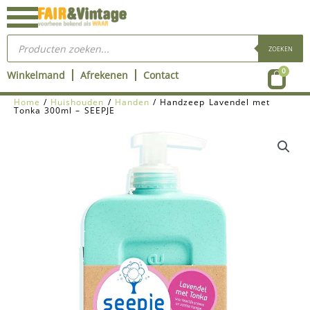
Ga
naar
Producten
de
zoeken
ZOEKEN
inhoud
Wink
0
Winkelmand
Afrekenen
Contact
Home
/
Huishouden
/
Handen
/ Handzeep Lavendel met
Tonka 300ml – SEEPJE