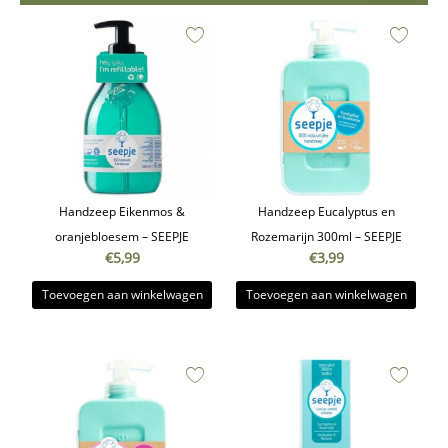
Handzeep Eikenmos &
Handzeep Eucalyptus en
oranjebloesem – SEEPJE
Rozemarijn 300ml – SEEPJE
€
5,99
€
3,99
Toevoegen aan winkelwagen
Toevoegen aan winkelwagen