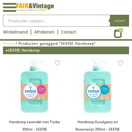
Ga
naar
Producten
de
zoeken
ZOEKEN
inhoud
Wink
0
Winkelmand
Afrekenen
Contact
Home
/ Producten getagged “SEEPJE Handzeep”
▸SEEPJE Handzeep
Handzeep Lavendel met Tonka
Handzeep Eucalyptus en
300ml – SEEPJE
Rozemarijn 300ml – SEEPJE