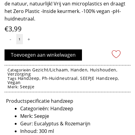
de natuur, natuurlijk! Vrij van microplastics en draagt
het Zero Plastic -Inside keurmerk. -100% vegan -pH-
huidneutraal.
€
3,99
Handzeep
-
+
Eucalyptus
en
Toevoegen aan winkelwagen
Rozemarijn
300ml
Gezicht/Lichaam
Handen
Huishouden
Categorieën
,
,
,
Verzorging
-
Handzeep
Ph-Huidneutraal
SEEPJE Handzeep
Tags
,
,
,
SEEPJE
Vegan
Seepje
Merk:
aantal
handzeep navulling seepje
Productspecificatie handzeep
Categorieën: Handzeep
Merk: Seepje
Geur: Eucalyptus & Rozemarijn
Inhoud: 300 ml