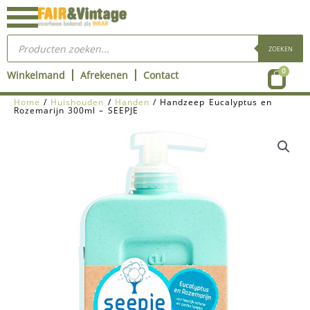
Ga
naar
Producten
de
zoeken
ZOEKEN
inhoud
Wink
0
Winkelmand
Afrekenen
Contact
Home
/
Huishouden
/
Handen
/ Handzeep Eucalyptus en
Rozemarijn 300ml – SEEPJE