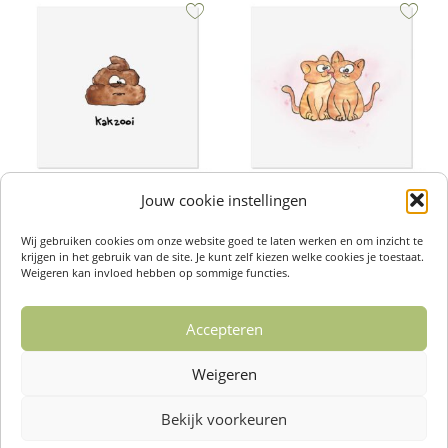
Jouw cookie instellingen
Wenskaarten – Kakzooi
Wenskaarten – Katjes
€
2,50
€
2,50
Wij gebruiken cookies om onze website goed te laten werken en om inzicht te
Toevoegen aan winkelwagen
Toevoegen aan winkelwagen
krijgen in het gebruik van de site. Je kunt zelf kiezen welke cookies je toestaat.
Weigeren kan invloed hebben op sommige functies.
Accepteren
1
2
3
4
…
14
15
16
Weigeren
→
Bekijk voorkeuren
Over ons /
Klantenservise