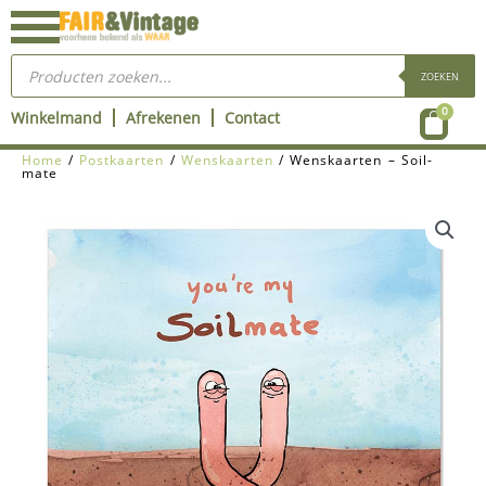
Ga
naar
Producten
de
zoeken
ZOEKEN
inhoud
Wink
0
Winkelmand
Afrekenen
Contact
Home
/
Postkaarten
/
Wenskaarten
/ Wenskaarten – Soil-
mate