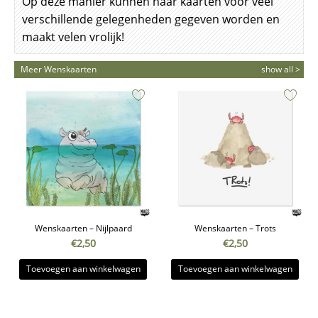
Op deze manier kunnen haar kaarten voor veel
verschillende gelegenheden gegeven worden en
maakt velen vrolijk!
Meer Wenskaarten
show all >
Wenskaarten – Nijlpaard
Wenskaarten – Trots
€
2,50
€
2,50
Toevoegen aan winkelwagen
Toevoegen aan winkelwagen