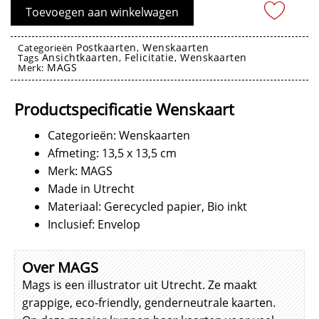
Soil-
Toevoegen aan winkelwagen
mate
aantal
Postkaarten
Wenskaarten
Categorieën
,
Ansichtkaarten
Felicitatie
Wenskaarten
Tags
,
,
MAGS
Merk:
Wenskaarten
Productspecificatie Wenskaart
Categorieën: Wenskaarten
Afmeting: 13,5 x 13,5 cm
Merk: MAGS
Made in Utrecht
Materiaal: Gerecycled papier, Bio inkt
Inclusief: Envelop
Over MAGS
Mags is een illustrator uit Utrecht. Ze maakt
grappige, eco-friendly, genderneutrale kaarten.