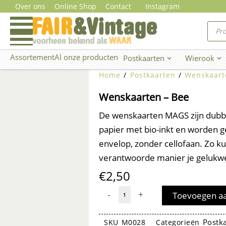
Ga
Over ons
Online Shop
Contact
Instagram
naar
Prod
zoe
de
inhoud
Assortement
Al onze producten
Postkaarten
Wierook
Open Postkaarten
Ope
Home
/
Postkaarten
/
Wenskaart
Wenskaarten – Bee
De wenskaarten MAGS zijn dubbel
papier met bio-inkt en worden 
envelop, zonder cellofaan. Zo kun
verantwoorde manier je gelukw
€
2,50
Wenskaarten
-
+
Toevoegen a
-
Bee
Postk
SKU
M0028
Categorieën