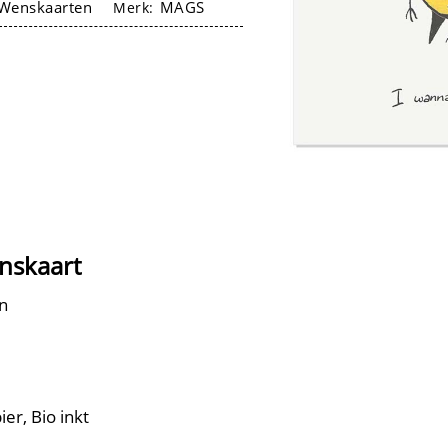
Wenskaarten
MAGS
Merk:
enskaart
n
er, Bio inkt