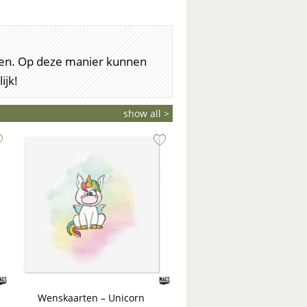
arten. Op deze manier kunnen
ijk!
show all >
Wenskaarten – Unicorn