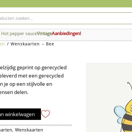
ucten
ken
Hot pepper sauce
Vintage
Aanbiedingen!
n Wierook
en
/ Wenskaarten – Bee
zijdig geprint op gerecycled
geleverd met een gerecycled
 je op een stijlvolle en
ensen delen.
an winkelwagen
aarten
Wenskaarten
,