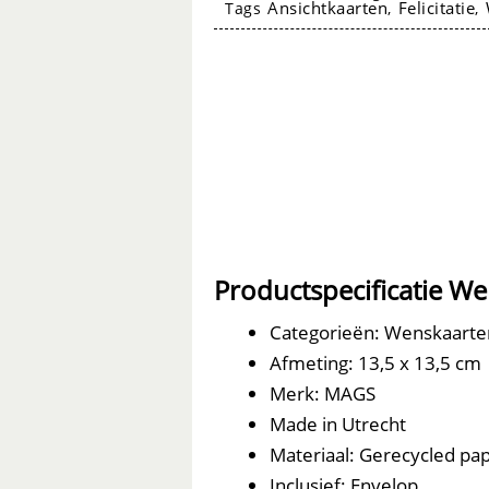
Ansichtkaarten
Felicitatie
Tags
,
,
aantal
Wenskaarten
Productspecificatie W
Categorieën: Wenskaarte
Afmeting: 13,5 x 13,5 cm
Merk: MAGS
Made in Utrecht
Materiaal: Gerecycled papi
Inclusief: Envelop