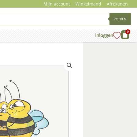
Mijn account
Winkelmand
Afrekenen
ZOEKEN
0
Wink
Inloggen