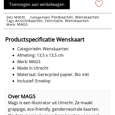
Kaktus
Toevoegen aan winkelwagen
baby
aantal
Postkaarten
Wenskaarten
SKU
M0035
Categorieën
,
Ansichtkaarten
Felicitatie
Wenskaarten
Tags
,
,
MAGS
Merk:
Wenskaarten
Productspecificatie Wenskaart
Categorieën: Wenskaarten
Afmeting: 13,5 x 13,5 cm
Merk: MAGS
Made in Utrecht
Materiaal: Gerecycled papier, Bio inkt
Inclusief: Envelop
Over MAGS
Mags is een illustrator uit Utrecht. Ze maakt
grappige, eco-friendly, genderneutrale kaarten.