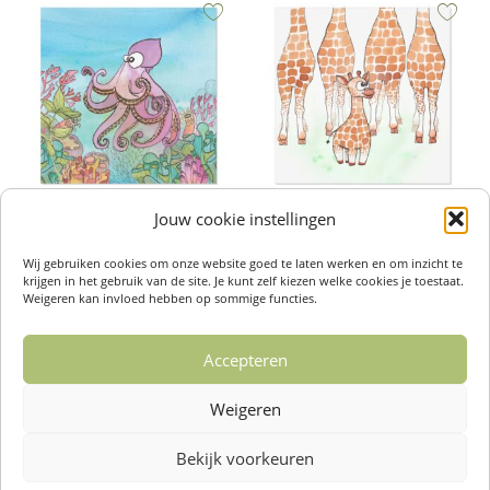
Jouw cookie instellingen
Wenskaarten – Octopus
Wenskaarten – Giraf
€
2,50
€
2,50
Wij gebruiken cookies om onze website goed te laten werken en om inzicht te
Toevoegen aan winkelwagen
Toevoegen aan winkelwagen
krijgen in het gebruik van de site. Je kunt zelf kiezen welke cookies je toestaat.
Weigeren kan invloed hebben op sommige functies.
Accepteren
←
1
2
3
4
5
…
14
Weigeren
15
16
→
Bekijk voorkeuren
Over ons /
Klantenservise