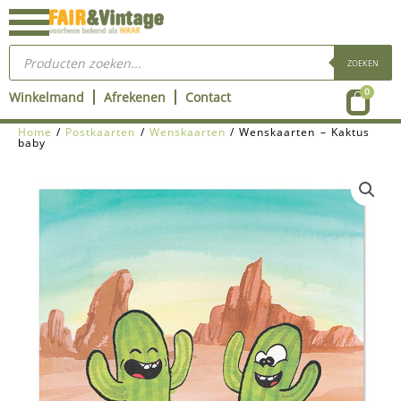
Ga
naar
Producten
de
zoeken
ZOEKEN
inhoud
Wink
0
Winkelmand
Afrekenen
Contact
Home
/
Postkaarten
/
Wenskaarten
/ Wenskaarten – Kaktus
baby