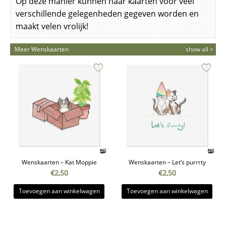
Op deze manier kunnen haar kaarten voor veel
verschillende gelegenheden gegeven worden en
maakt velen vrolijk!
Meer Wenskaarten
show all >
Wenskaarten – Kat Moppie
Wenskaarten – Let’s purrrty
€
2,50
€
2,50
Toevoegen aan winkelwagen
Toevoegen aan winkelwagen