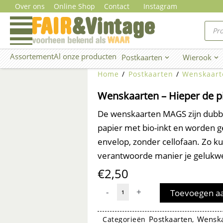
Ga
Over ons
Online Shop
Contact
Instagram
naar
Prod
zoe
de
inhoud
Assortement
Al onze producten
Postkaarten
Wierook
Open Postkaarten
Ope
Home
/
Postkaarten
/
Wenskaart
Wenskaarten – Hieper de p
De wenskaarten MAGS zijn dubbel
papier met bio-inkt en worden 
envelop, zonder cellofaan. Zo kun
verantwoorde manier je gelukw
€
2,50
Wenskaarten
-
+
Toevoegen a
-
Hieper
Postkaarten
Wenska
Categorieën
,