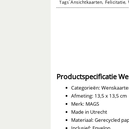
Ansichtkaarten
Felicitatie
Tags
,
,
de
pieper
aantal
Wenskaarten
Productspecificatie W
Categorieën: Wenskaarte
Afmeting: 13,5 x 13,5 cm
Merk: MAGS
Made in Utrecht
Materiaal: Gerecycled papi
Inclusief: Envelop