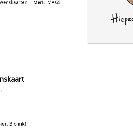
Wenskaarten
MAGS
Merk:
enskaart
n
er, Bio inkt