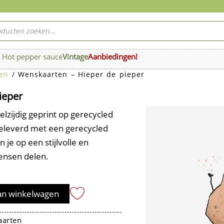
ucten
ken
Hot pepper sauce
Vintage
Aanbiedingen!
n Wierook
en
/ Wenskaarten – Hieper de pieper
ieper
zijdig geprint op gerecycled
geleverd met een gerecycled
 je op een stijlvolle en
ensen delen.
an winkelwagen
arten