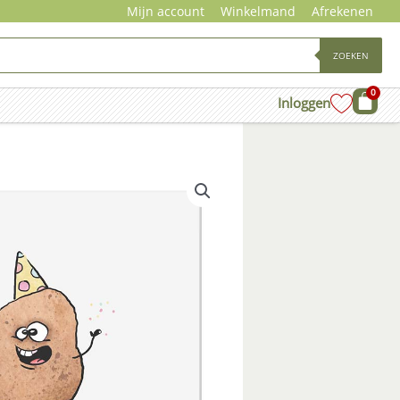
Mijn account
Winkelmand
Afrekenen
ZOEKEN
0
Wink
Inloggen