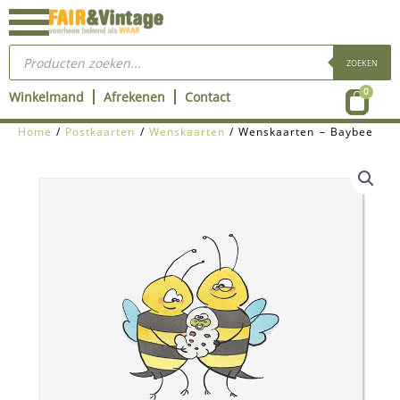
Ga
naar
Producten
de
zoeken
ZOEKEN
inhoud
Wink
0
Winkelmand
Afrekenen
Contact
Home
/
Postkaarten
/
Wenskaarten
/ Wenskaarten – Baybee