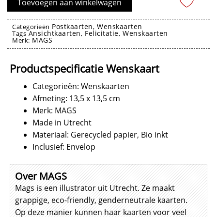
Toevoegen aan winkelwagen
aantal
Postkaarten
Wenskaarten
Categorieën
,
Ansichtkaarten
Felicitatie
Wenskaarten
Tags
,
,
MAGS
Merk:
Wenskaarten
Productspecificatie Wenskaart
Categorieën: Wenskaarten
Afmeting: 13,5 x 13,5 cm
Merk: MAGS
Made in Utrecht
Materiaal: Gerecycled papier, Bio inkt
Inclusief: Envelop
Over MAGS
Mags is een illustrator uit Utrecht. Ze maakt
grappige, eco-friendly, genderneutrale kaarten.
Op deze manier kunnen haar kaarten voor veel