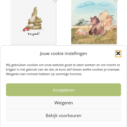
Jouw cookie instellingen
Wenskaarten – Keigoed
Wenskaarten – Beer
€
2,50
€
2,50
Wij gebruiken cookies om onze website goed te laten werken en om inzicht te
Toevoegen aan winkelwagen
Toevoegen aan winkelwagen
krijgen in het gebruik van de site. Je kunt zelf kiezen welke cookies je toestaat.
Weigeren kan invloed hebben op sommige functies.
Accepteren
1
2
3
4
…
14
15
16
Weigeren
→
Bekijk voorkeuren
Over ons /
Klantenservise