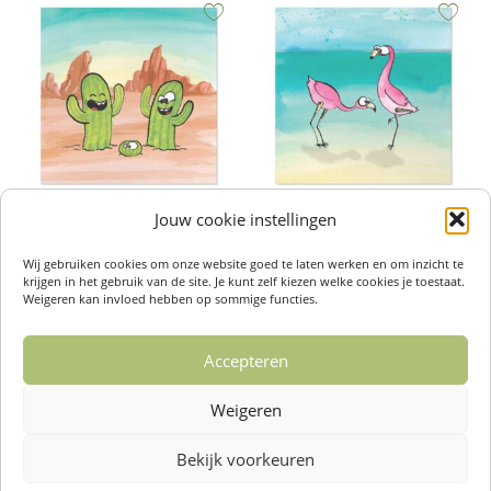
Jouw cookie instellingen
Wenskaarten – Kaktus baby
Wenskaarten – Flamingo
€
2,50
€
2,50
Wij gebruiken cookies om onze website goed te laten werken en om inzicht te
Toevoegen aan winkelwagen
Toevoegen aan winkelwagen
krijgen in het gebruik van de site. Je kunt zelf kiezen welke cookies je toestaat.
Weigeren kan invloed hebben op sommige functies.
Accepteren
1
2
3
4
…
14
15
16
Weigeren
→
Bekijk voorkeuren
Over ons /
Klantenservise