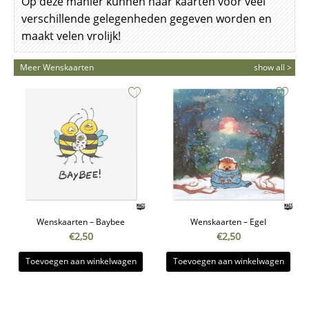
Op deze manier kunnen haar kaarten voor veel
verschillende gelegenheden gegeven worden en
maakt velen vrolijk!
Meer Wenskaarten
show all >
Wenskaarten – Baybee
Wenskaarten – Egel
€
2,50
€
2,50
Toevoegen aan winkelwagen
Toevoegen aan winkelwagen