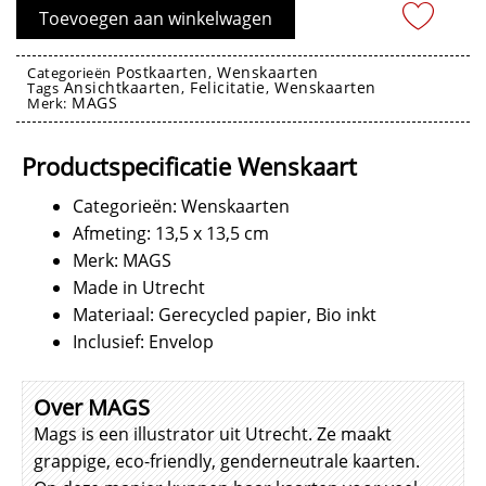
Fuut
Toevoegen aan winkelwagen
fieuw
aantal
Postkaarten
Wenskaarten
Categorieën
,
Ansichtkaarten
Felicitatie
Wenskaarten
Tags
,
,
MAGS
Merk:
Wenskaarten
Productspecificatie Wenskaart
Categorieën: Wenskaarten
Afmeting: 13,5 x 13,5 cm
Merk: MAGS
Made in Utrecht
Materiaal: Gerecycled papier, Bio inkt
Inclusief: Envelop
Over MAGS
Mags is een illustrator uit Utrecht. Ze maakt
grappige, eco-friendly, genderneutrale kaarten.