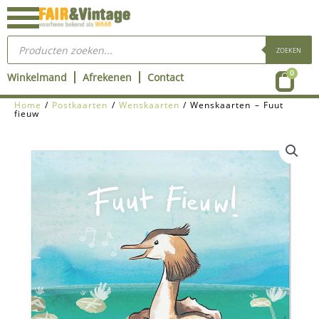
Ga
naar
Producten
de
zoeken
ZOEKEN
inhoud
Wink
0
Winkelmand
Afrekenen
Contact
Home
/
Postkaarten
/
Wenskaarten
/ Wenskaarten – Fuut
fieuw