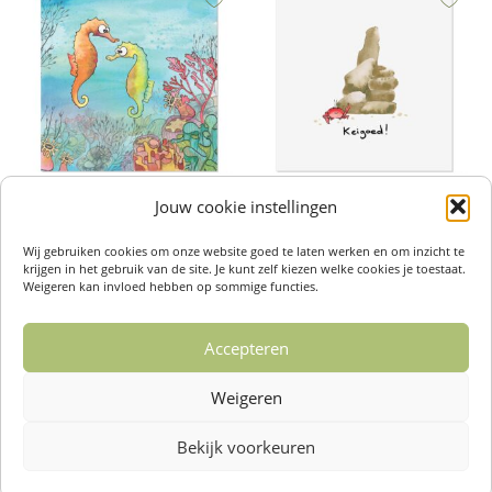
Jouw cookie instellingen
Wenskaarten – Zeepaardjes
Wenskaarten – Keigoed
€
2,50
€
2,50
Wij gebruiken cookies om onze website goed te laten werken en om inzicht te
Toevoegen aan winkelwagen
Toevoegen aan winkelwagen
krijgen in het gebruik van de site. Je kunt zelf kiezen welke cookies je toestaat.
Weigeren kan invloed hebben op sommige functies.
Accepteren
1
2
3
4
…
14
15
16
Weigeren
→
Bekijk voorkeuren
Over ons /
Klantenservise