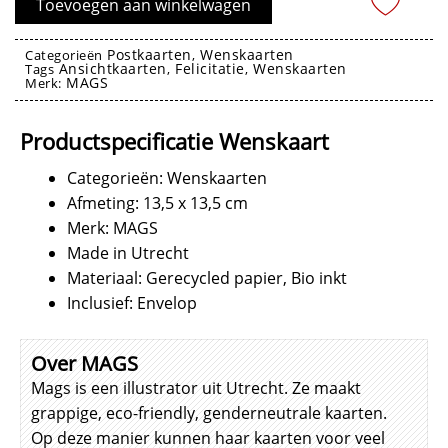
Toevoegen aan winkelwagen
aantal
Postkaarten
Wenskaarten
Categorieën
,
Ansichtkaarten
Felicitatie
Wenskaarten
Tags
,
,
MAGS
Merk:
Wenskaarten
Productspecificatie Wenskaart
Categorieën: Wenskaarten
Afmeting: 13,5 x 13,5 cm
Merk: MAGS
Made in Utrecht
Materiaal: Gerecycled papier, Bio inkt
Inclusief: Envelop
Over MAGS
Mags is een illustrator uit Utrecht. Ze maakt
grappige, eco-friendly, genderneutrale kaarten.
Op deze manier kunnen haar kaarten voor veel