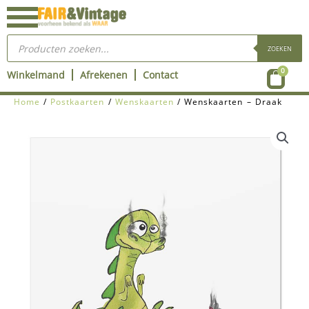
Ga
naar
Producten
de
zoeken
ZOEKEN
inhoud
Wink
0
Winkelmand
Afrekenen
Contact
Home
/
Postkaarten
/
Wenskaarten
/ Wenskaarten – Draak