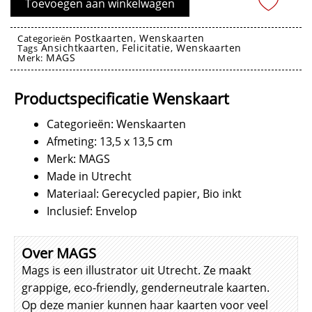
Toevoegen aan winkelwagen
aantal
Postkaarten
Wenskaarten
Categorieën
,
Ansichtkaarten
Felicitatie
Wenskaarten
Tags
,
,
MAGS
Merk:
Wenskaarten
Productspecificatie Wenskaart
Categorieën: Wenskaarten
Afmeting: 13,5 x 13,5 cm
Merk: MAGS
Made in Utrecht
Materiaal: Gerecycled papier, Bio inkt
Inclusief: Envelop
Over MAGS
Mags is een illustrator uit Utrecht. Ze maakt
grappige, eco-friendly, genderneutrale kaarten.
Op deze manier kunnen haar kaarten voor veel