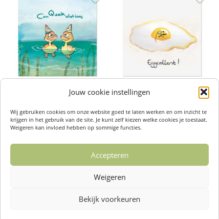
Jouw cookie instellingen
Wenskaarten – Conquackulations
Wenskaarten – Eggcellent
€
2,50
€
2,50
Wij gebruiken cookies om onze website goed te laten werken en om inzicht te
Toevoegen aan winkelwagen
Toevoegen aan winkelwagen
krijgen in het gebruik van de site. Je kunt zelf kiezen welke cookies je toestaat.
Weigeren kan invloed hebben op sommige functies.
Accepteren
1
2
3
4
…
14
15
16
Weigeren
→
Bekijk voorkeuren
Over ons /
Klantenservise