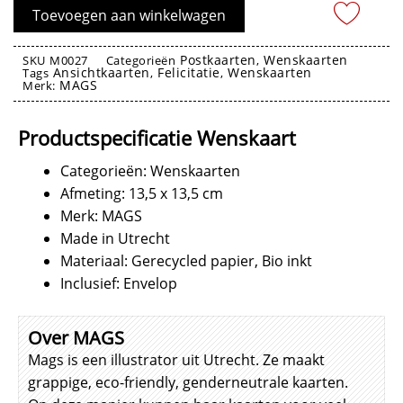
Balon
Toevoegen aan winkelwagen
Muis
aantal
Postkaarten
Wenskaarten
SKU
M0027
Categorieën
,
Ansichtkaarten
Felicitatie
Wenskaarten
Tags
,
,
MAGS
Merk:
Wenskaarten
Productspecificatie Wenskaart
Categorieën: Wenskaarten
Afmeting: 13,5 x 13,5 cm
Merk: MAGS
Made in Utrecht
Materiaal: Gerecycled papier, Bio inkt
Inclusief: Envelop
Over MAGS
Mags is een illustrator uit Utrecht. Ze maakt
grappige, eco-friendly, genderneutrale kaarten.