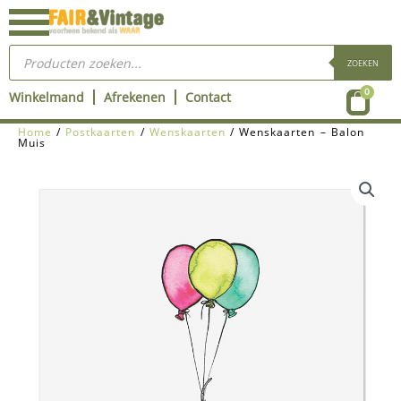
Ga
naar
Producten
de
zoeken
ZOEKEN
inhoud
Wink
0
Winkelmand
Afrekenen
Contact
Home
/
Postkaarten
/
Wenskaarten
/ Wenskaarten – Balon
Muis