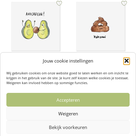
Jouw cookie instellingen
Wenskaarten – Avocadeau
Wenskaarten – Kakzooi
€
2,50
€
2,50
Wij gebruiken cookies om onze website goed te laten werken en om inzicht te
Toevoegen aan winkelwagen
Toevoegen aan winkelwagen
krijgen in het gebruik van de site. Je kunt zelf kiezen welke cookies je toestaat.
Weigeren kan invloed hebben op sommige functies.
Accepteren
←
1
2
3
4
5
6
…
Weigeren
14
15
16
→
Bekijk voorkeuren
Over ons /
Klantenservise