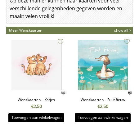
Op deze manier kunnen haar kaarten voor veel
verschillende gelegenheden gegeven worden en
maakt velen vrolijk!
Meer Wenskaarten
show all >
Wenskaarten – Katjes
Wenskaarten – Fuut fieuw
€
2,50
€
2,50
Toevoegen aan winkelwagen
Toevoegen aan winkelwagen