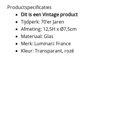
Productspecificaties
Dit is een Vintage product
Tijdperk: 70’er Jaren
Afmeting: 12,5H x Ø7,5cm
Materiaal: Glas
Merk: Luminarc France
Kleur: Transparant, rozé
Over Luminarc France
Luminarc France is, opgericht in 1948 door het
Franse bedrijf Arc International. Het is het
eerste merk van de Arc-groep, andere bekende
merken van dit bedrijf zijn Arcopal en Arcoroc.
Luminarc werden in 1963 bekend als hét merk
voor gehard glas. Daarna is het merk
uitgegroeid tot een professioneel merk voor