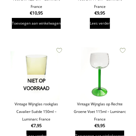
France
France
€
10,95
€
9,95
Toevoegen aan winkelwagen
Lees verder
NIET OP
VOORRAAD
Vintage Wijnglas rookglas
Vintage Wijnglas op Rechte
Cavalier-Suéde 150ml –
Groene Voet 115ml – Luminarc
Luminarc France
France
€
7,95
€
9,95
Lees verder
Toevoegen aan winkelwagen