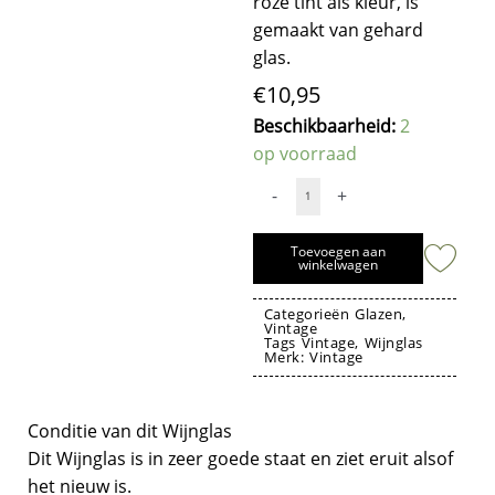
rozé tint als kleur, is
gemaakt van gehard
glas.
€
10,95
Vintage
Beschikbaarheid:
2
Wijnglas
op voorraad
Scandia
-
+
Rozé
Voet
Toevoegen aan
Dik
winkelwagen
12,5
Categorieën
Glazen
,
cm
Vintage
Tags
Vintage
,
Wijnglas
-
Merk:
Vintage
Luminarc
Vintage wijnglas luminarc france
France
aantal
Conditie van dit Wijnglas
Dit Wijnglas is in zeer goede staat en ziet eruit alsof
het nieuw is.