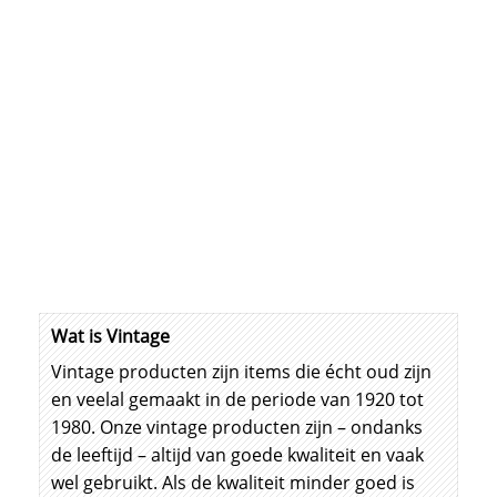
gebruik in de horeca, en maken producten die
voornamelijk zijn gemaakt van glas.
In de jaren 70 kon men bij het bandstof merk
BP sparen voor glazen van Luminarc. Zo vind je
dit servies ook vaak met een BP logo op de
onderkant. Ook al komt het uit dezelfde fabriek,
zo stevig als het geharde glas van Luminarc is
de BP lijn niet. Het BP servies kom je dan ook
veel tegen met glascorrosie.
Wat is Vintage
Vintage producten zijn items die écht oud zijn
en veelal gemaakt in de periode van 1920 tot
1980. Onze vintage producten zijn – ondanks
de leeftijd – altijd van goede kwaliteit en vaak
wel gebruikt. Als de kwaliteit minder goed is