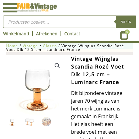
Ga
naar
Producten
de
zoeken
ZOEKEN
inhoud
Wink
0
Winkelmand
Afrekenen
Contact
Home
/
Vintage
/
Glazen
/ Vintage Wijnglas Scandia Rozé
Voet Dik 12,5 cm – Luminarc France
Vintage Wijnglas
Scandia Rozé Voet
Dik 12,5 cm –
Luminarc France
Dit bijzondere vintage
jaren 70 wijnglas van
het merk Luminarc is
gemaakt in Frankrijk.
Het glas heeft een
brede voet met een