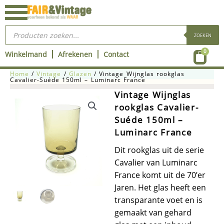
Ga
naar
Producten
de
zoeken
ZOEKEN
inhoud
Wink
0
Winkelmand
Afrekenen
Contact
Home
/
Vintage
/
Glazen
/ Vintage Wijnglas rookglas
Cavalier-Suéde 150ml – Luminarc France
Vintage Wijnglas
rookglas Cavalier-
Suéde 150ml –
Luminarc France
Dit rookglas uit de serie
Cavalier van Luminarc
France komt uit de 70’er
Jaren. Het glas heeft een
transparante voet en is
gemaakt van gehard