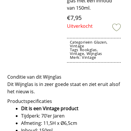
glas met een inhoud
van 150ml.
€
7,95
Uitverkocht
Categorieën
Glazen
,
Vintage
Tags
Rookglas
,
Vintage
,
Wijnglas
Merk:
Vintage
Vintage drinkglas luminarc france
Conditie van dit Wijnglas
Dit Wijnglas is in zeer goede staat en ziet eruit alsof
het nieuw is.
Productspecificaties
Dit is een Vintage product
Tijdperk: 70’er Jaren
Afmeting: 11,5H x Ø6,5cm
Inhoud: 150ml