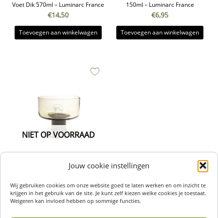
Voet Dik 570ml – Luminarc France
150ml – Luminarc France
€
14,50
€
6,95
Toevoegen aan winkelwagen
Toevoegen aan winkelwagen
NIET OP VOORRAAD
Vintage Glas Coupe Rookglas
Jouw cookie instellingen
Cavalier-Suéde 150ml – Luminarc
France
Wij gebruiken cookies om onze website goed te laten werken en om inzicht te
krijgen in het gebruik van de site. Je kunt zelf kiezen welke cookies je toestaat.
€
9,95
Weigeren kan invloed hebben op sommige functies.
Lees verder