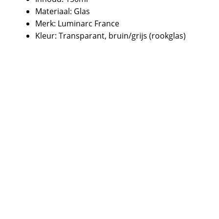
Materiaal: Glas
Merk: Luminarc France
Kleur: Transparant, bruin/grijs (rookglas)
Over Luminarc France
Luminarc France is, opgericht in 1948 door het
Franse bedrijf Arc International. Het is het
eerste merk van de Arc-groep, andere bekende
merken van dit bedrijf zijn Arcopal en Arcoroc.
Luminarc werden in 1963 bekend als hét merk
voor gehard glas. Daarna is het merk
uitgegroeid tot een professioneel merk voor
gebruik in de horeca, en maken producten die
voornamelijk zijn gemaakt van glas.
In de jaren 70 kon men bij het bandstof merk
BP sparen voor glazen van Luminarc. Zo vind je