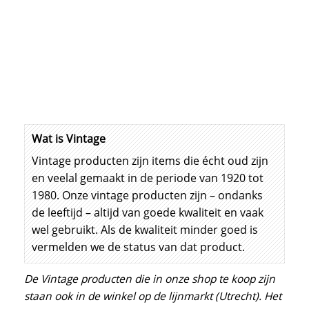
dit servies ook vaak met een BP logo op de
onderkant. Ook al komt het uit dezelfde fabriek,
zo stevig als het geharde glas van Luminarc is
de BP lijn niet. Het BP servies kom je dan ook
veel tegen met glascorrosie.
Wat is Vintage
Vintage producten zijn items die écht oud zijn
en veelal gemaakt in de periode van 1920 tot
1980. Onze vintage producten zijn – ondanks
de leeftijd – altijd van goede kwaliteit en vaak
wel gebruikt. Als de kwaliteit minder goed is
vermelden we de status van dat product.
De Vintage producten die in onze shop te koop zijn
staan ook in de winkel op de lijnmarkt (Utrecht). Het