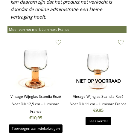
kan daarom zijn dat het product net verkocht is
doordat de online administratie een kleine
vertraging heeft.
Meer van het merk Luminarc France
NIET OP VOORRAAD
Vintage Wijnglas Scandia Rozé
Vintage Wijnglas Scandia Rozé
Voet Dik 12,5 cm – Luminarc
Voet Dik 11 cm – Luminarc France
€
9,95
France
€
10,95
Lees verder
Toevoegen aan winkelwagen