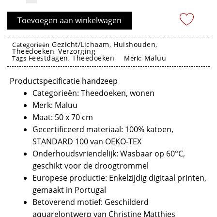
Sweet
Kitty
Toevoegen aan winkelwagen
-
MALUU
Gezicht/Lichaam
Huishouden
Categorieën
,
,
Theedoeken
Verzorging
aantal
,
Feestdagen
Theedoeken
Maluu
Tags
,
Merk:
theedoeken
Productspecificatie handzeep
Categorieën: Theedoeken, wonen
Merk: Maluu
Maat: 50 x 70 cm
Gecertificeerd materiaal: 100% katoen,
STANDARD 100 van OEKO-TEX
Onderhoudsvriendelijk: Wasbaar op 60°C,
geschikt voor de droogtrommel
Europese productie: Enkelzijdig digitaal printen,
gemaakt in Portugal
Betoverend motief: Geschilderd
aquarelontwerp van Christine Matthies