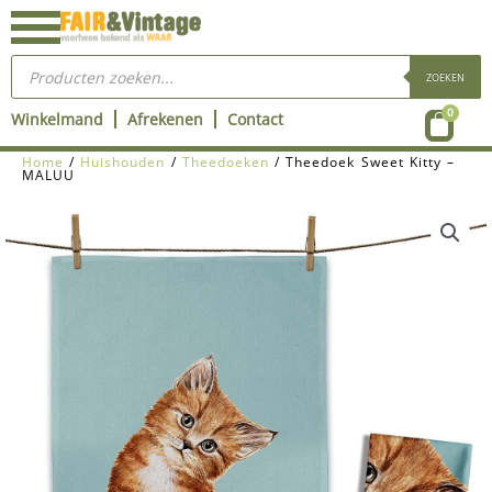
Ga
naar
Producten
de
zoeken
ZOEKEN
inhoud
Wink
0
Winkelmand
Afrekenen
Contact
Home
/
Huishouden
/
Theedoeken
/ Theedoek Sweet Kitty –
MALUU