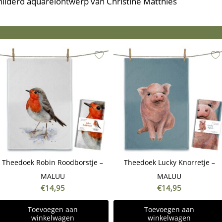
ilderd aquarelontwerp van Christine Matthies
Theedoek Robin Roodborstje –
Theedoek Lucky Knorretje –
MALUU
MALUU
€
14,95
€
14,95
Toevoegen aan
Toevoegen aan
winkelwagen
winkelwagen