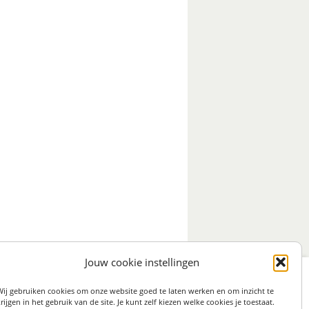
Jouw cookie instellingen
:
STRAAT 27, 3511LS UTRECHT (centrum)
Wij gebruiken cookies om onze website goed te laten werken en om inzicht te
on: 06 82 36 1234
rijgen in het gebruik van de site. Je kunt zelf kiezen welke cookies je toestaat.