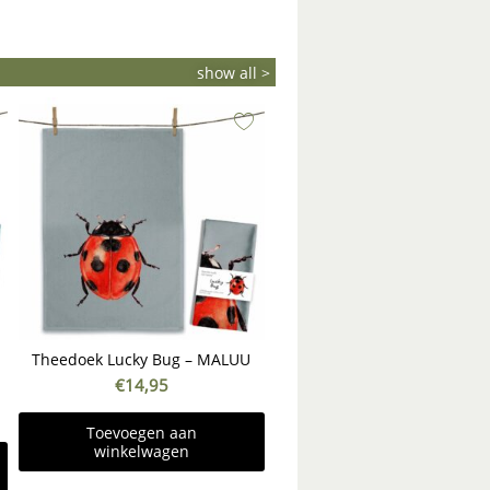
show all >
Theedoek Lucky Bug – MALUU
€
14,95
Toevoegen aan
winkelwagen