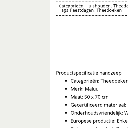
Bear
Huishouden
Theed
Categorieën
,
Feestdagen
Theedoeken
Tags
,
-
MALUU
aantal
theedoeken
Productspecificatie handzeep
Categorieën: Theedoeke
Merk: Maluu
Maat: 50 x 70 cm
Gecertificeerd materiaa
Onderhoudsvriendelijk: W
Europese productie: Enkelz