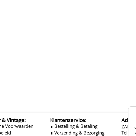
r & Vintage:
Klantenservice:
Adres
ne Voorwaarden
∎ Bestelling & Betaling
ZADEL
beleid
∎ Verzending & Bezorging
Telefo
k