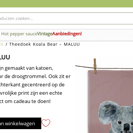
ucten
ken
Hot pepper sauce
Vintage
Aanbiedingen!
n Wierook
en
/ Theedoek Koala Bear – MALUU
ALUU
n gemaakt van katoen,
or de droogtrommel. Ook zit er
hterkant gecentreerd op de
rolijke print zijn een echte
ect om cadeau te doen!
an winkelwagen