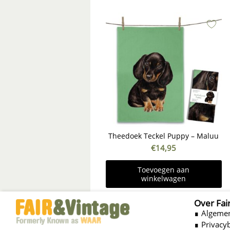
Theedoek Teckel Puppy – Maluu
€
14,95
Toevoegen aan
winkelwagen
Over Fai
∎ Algeme
∎ Privacy