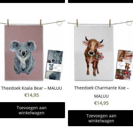
Theedoek Charmante Koe –
Theedoek Koala Bear – MALUU
€
14,95
MALUU
€
14,95
Toevoegen aan
winkelwagen
Toevoegen aan
winkelwagen