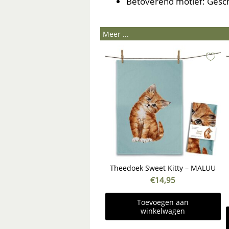
Betoverend motief: Gesch
Meer ...
Theedoek Sweet Kitty – MALUU
€
14,95
Toevoegen aan
winkelwagen