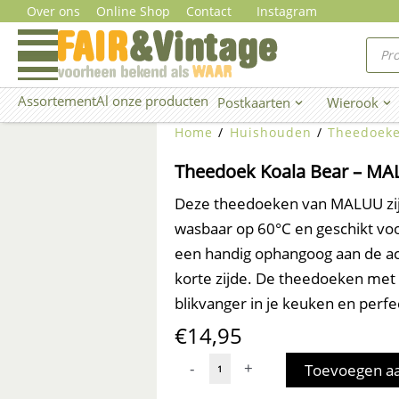
Ga
Over ons
Online Shop
Contact
Instagram
naar
Prod
zoe
de
inhoud
Assortement
Al onze producten
Postkaarten
Wierook
Open Postkaarten
Ope
Home
/
Huishouden
/
Theedoek
Theedoek Koala Bear – M
Deze theedoeken van MALUU zij
wasbaar op 60°C en geschikt vo
een handig ophangoog aan de ac
korte zijde. De theedoeken met v
blikvanger in je keuken en perf
€
14,95
Theedoek
-
+
Toevoegen a
Koala