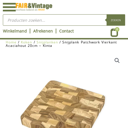
Ga
naar
Producten
de
zoeken
ZOEKEN
inhoud
Wink
0
Winkelmand
Afrekenen
Contact
Home
/
Koken
/
Snijplanken
/ Snijplank Patchwork Vierkant
Acaciahout 20cm – Kinta