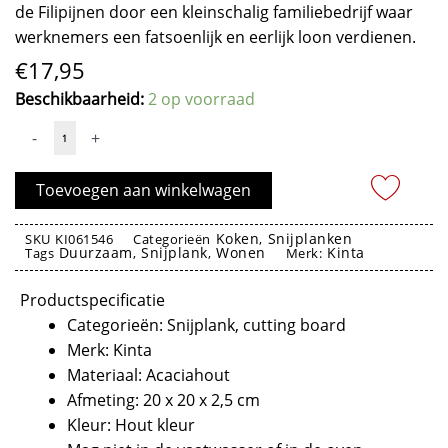
de Filipijnen door een kleinschalig familiebedrijf waar
werknemers een fatsoenlijk en eerlijk loon verdienen.
€
17,95
Snijplank
Beschikbaarheid:
2 op voorraad
Patchwork
-
+
Vierkant
Acaciahout
Toevoegen aan winkelwagen
20cm
-
Koken
Snijplanken
SKU
KI061546
Categorieën
,
Kinta
Duurzaam
Snijplank
Wonen
Kinta
Tags
,
,
Merk:
aantal
Snijplank cutting board kinta
Productspecificatie
Categorieën: Snijplank, cutting board
Merk: Kinta
Materiaal: Acaciahout
Afmeting: 20 x 20 x 2,5 cm
Kleur: Hout kleur